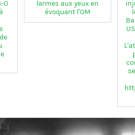
Serie B
m
ap
Vil
en