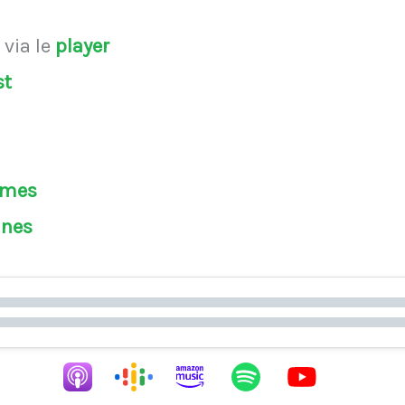
s
via le
player
st
èmes
ines