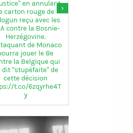
ain d'Amine Harit
largement le B
›
rès l'élimination de
d'or, je suis c
larreal par Marseille
pour lui"
 Ligue Europa le 14
mars 2024