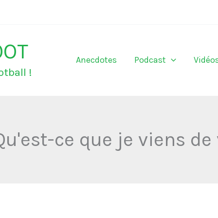
OOT
Anecdotes
Podcast
Vidéo
tball !
u'est-ce que je viens de v