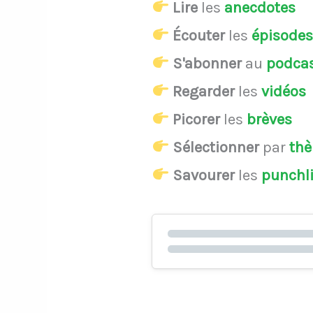
Lire
les
anecdotes
Écouter
les
épisode
S'abonner
au
podca
Regarder
les
vidéos
Picorer
les
brèves
Sélectionner
par
th
Savourer
les
punchl