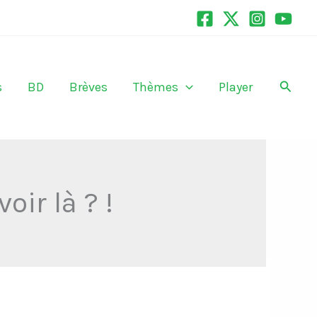
Recher
s
BD
Brèves
Thèmes
Player
oir là ? !