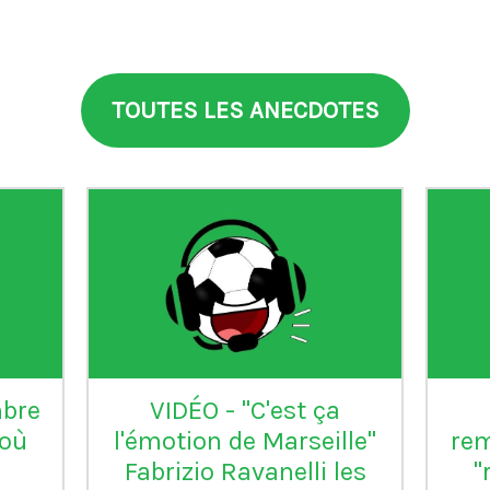
TOUTES LES ANECDOTES
aia
°99
L'Inter Milan est le seul
VI
club italien qui n'a
jamais été relégué en