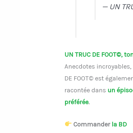
— UN TR
UN TRUC DE FOOT©, ton 
Anecdotes incroyables, 
DE FOOT© est également
racontée dans
un épis
préférée
.
Commander
la BD