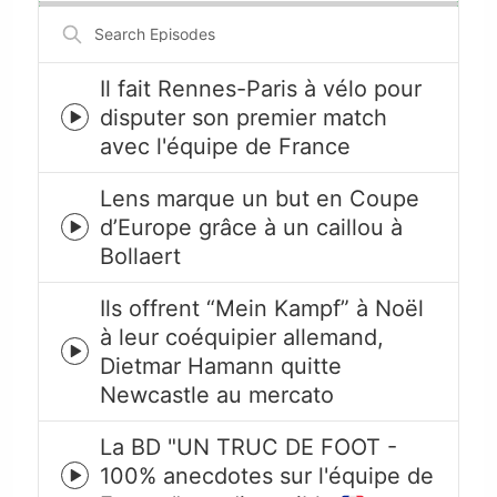
Search
Episodes
Il fait Rennes-Paris à vélo pour
disputer son premier match
Episode
avec l'équipe de France
play
icon
Lens marque un but en Coupe
d’Europe grâce à un caillou à
Episode
Bollaert
play
icon
Ils offrent “Mein Kampf” à Noël
à leur coéquipier allemand,
Episode
Dietmar Hamann quitte
play
Newcastle au mercato
icon
La BD "UN TRUC DE FOOT -
100% anecdotes sur l'équipe de
Episode