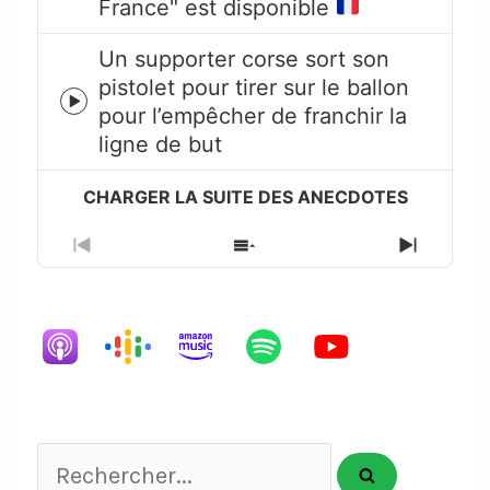
France" est disponible
play
icon
Un supporter corse sort son
pistolet pour tirer sur le ballon
Episode
pour l’empêcher de franchir la
play
ligne de but
icon
Previous
Show
Next
Episode
Episodes
Episode
List
Rechercher...