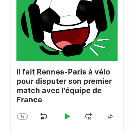
Il fait Rennes-Paris à vélo
pour disputer son premier
match avec l'équipe de
France
1
x
Skip
Play
Jump
Change
Share
Playback
This
Backward
Pause
Forward
Rate
Episode