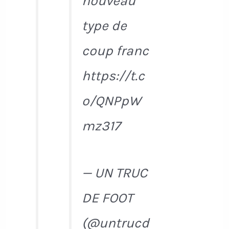
nouveau
type de
coup franc
https://t.c
o/QNPpW
mz317
— UN TRUC
DE FOOT
(@untrucd