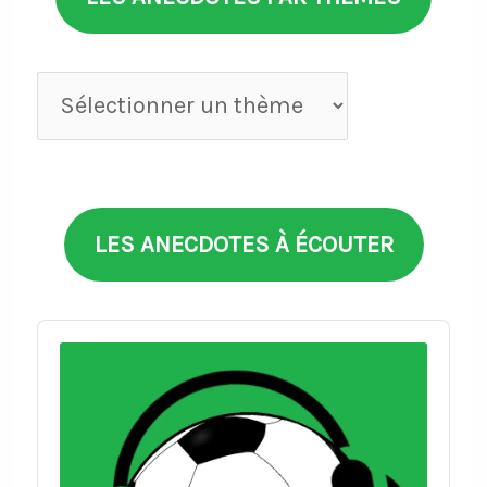
Anecdotes
par
thèmes
LES ANECDOTES À ÉCOUTER
Audio
Player