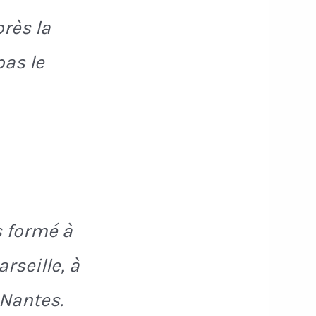
près la
pas le
s formé à
rseille, à
 Nantes.