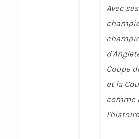
Avec ses
champion
champio
d'Anglete
Coupe d
et la Co
comme l'
l'histoire