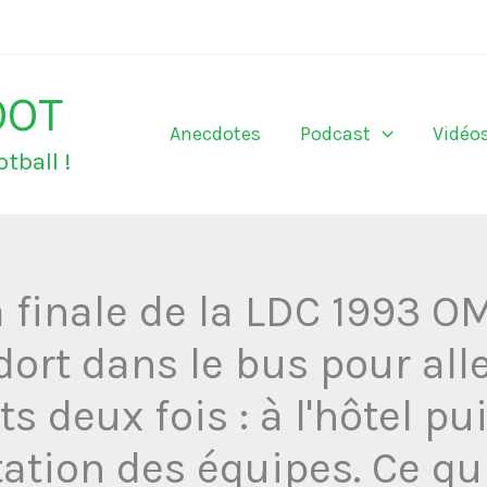
OOT
Anecdotes
Podcast
Vidéo
tball !
a finale de la LDC 1993 O
dort dans le bus pour alle
s deux fois : à l'hôtel pui
tation des équipes. Ce q