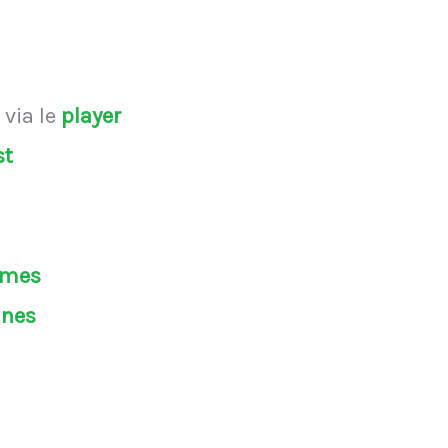
s
via le
player
st
èmes
ines