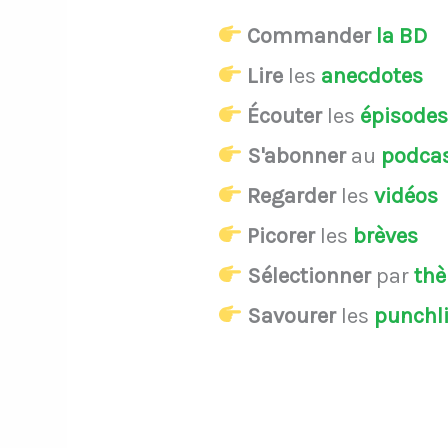
Commander
la BD
Lire
les
anecdotes
Écouter
les
épisode
S'abonner
au
podca
Regarder
les
vidéos
Picorer
les
brèves
Sélectionner
par
th
Savourer
les
punchl