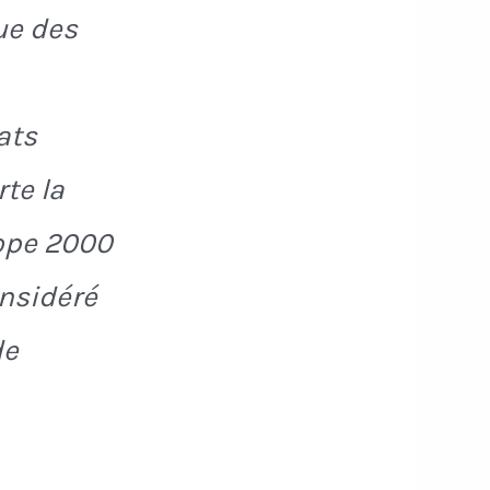
ue des
ats
rte la
ope 2000
onsidéré
de