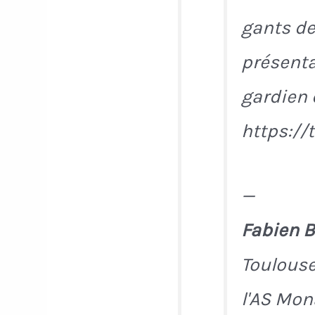
gants deu
présenta
gardien 
https://
—
Fabien B
Toulouse
l'AS Mon