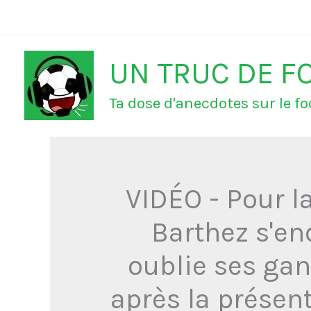
Aller
au
UN TRUC DE F
contenu
Ta dose d'anecdotes sur le foo
VIDÉO - Pour l
Barthez s'en
oublie ses gant
après la présen