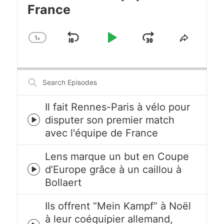
France
1
x
Skip
Play
Jump
Change
Share
Playback
This
Backward
Pause
Forward
Rate
Episode
Search
Episodes
Il fait Rennes-Paris à vélo pour
disputer son premier match
Episode
avec l'équipe de France
play
icon
Lens marque un but en Coupe
d’Europe grâce à un caillou à
Episode
Bollaert
play
icon
Ils offrent “Mein Kampf” à Noël
à leur coéquipier allemand,