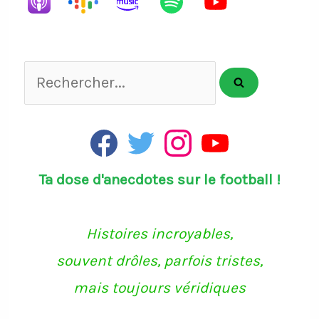
Rechercher...
F
T
I
Y
a
w
n
o
c
i
s
u
Ta dose d'anecdotes sur le football !
e
t
t
T
b
t
a
u
o
e
g
b
o
r
r
e
k
a
Histoires incroyables,
m
souvent drôles, parfois tristes,
mais toujours véridiques