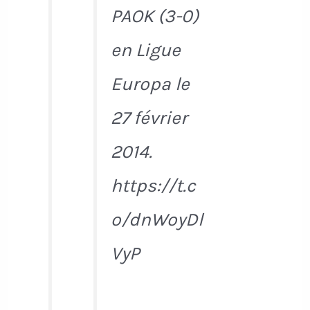
PAOK (3-0)
en Ligue
Europa le
27 février
2014.
https://t.c
o/dnWoyDl
VyP