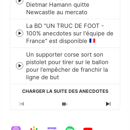
Episode
Dietmar Hamann quitte
play
Newcastle au mercato
icon
La BD "UN TRUC DE FOOT -
100% anecdotes sur l'équipe de
Episode
France" est disponible
play
icon
Un supporter corse sort son
pistolet pour tirer sur le ballon
Episode
pour l’empêcher de franchir la
play
ligne de but
icon
Previous
Show
Next
Episode
Episodes
Episode
List