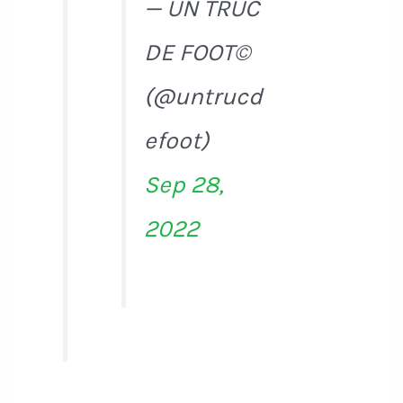
— UN TRUC
DE FOOT©
(@untrucd
efoot)
Sep 28,
2022