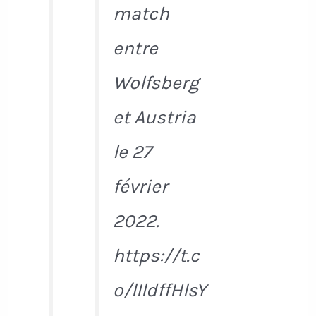
match
entre
Wolfsberg
et Austria
le 27
février
2022.
https://t.c
o/lIldffHlsY