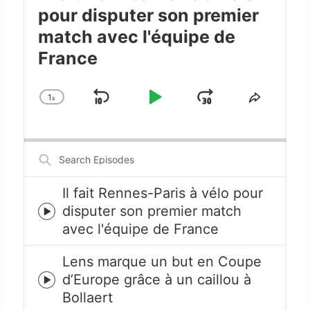
pour disputer son premier
match avec l'équipe de
France
1
x
Skip
Play
Jump
Change
Share
Playback
This
Backward
Pause
Forward
Rate
Episode
Search
Episodes
Il fait Rennes-Paris à vélo pour
disputer son premier match
Episode
avec l'équipe de France
play
icon
Lens marque un but en Coupe
d’Europe grâce à un caillou à
Episode
Bollaert
play