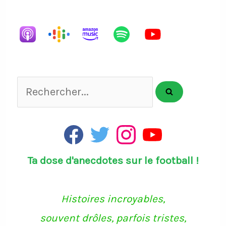
Episode
Episodes
Episode
List
Rechercher...
F
T
I
Y
a
w
n
o
c
i
s
u
Ta dose d'anecdotes sur le football !
e
t
t
T
b
t
a
u
o
e
g
b
o
r
r
e
k
a
Histoires incroyables,
m
souvent drôles, parfois tristes,