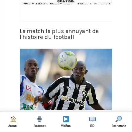
Le match le plus ennuyant de
l'histoire du football
Il fait croire qu’on l’a enlevé pour
sécher l’entraînement
Accueil
Podcast
Vidéos
BD
Recherche