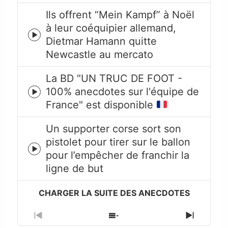
icon
Ils offrent “Mein Kampf” à Noël
à leur coéquipier allemand,
Episode
Dietmar Hamann quitte
play
Newcastle au mercato
icon
La BD "UN TRUC DE FOOT -
100% anecdotes sur l'équipe de
Episode
France" est disponible
play
icon
Un supporter corse sort son
pistolet pour tirer sur le ballon
Episode
pour l’empêcher de franchir la
play
ligne de but
icon
Previous
Show
Next