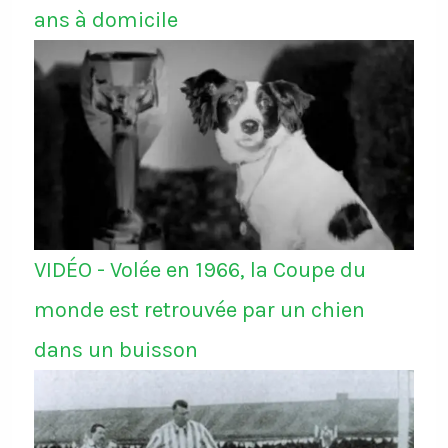
ans à domicile
VIDÉO - Volée en 1966, la Coupe du
monde est retrouvée par un chien
dans un buisson