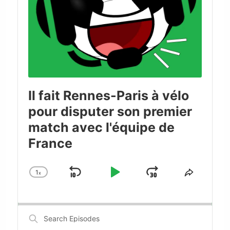
Il fait Rennes-Paris à vélo
pour disputer son premier
match avec l'équipe de
France
1
x
Skip
Play
Jump
Change
Share
Playback
This
Backward
Pause
Forward
Rate
Episode
Search
Episodes