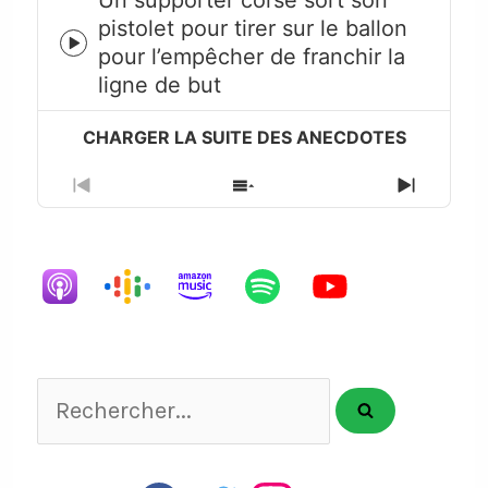
Un supporter corse sort son
pistolet pour tirer sur le ballon
Episode
pour l’empêcher de franchir la
play
ligne de but
icon
Previous
Show
Next
Episode
Episodes
Episode
List
Rechercher...