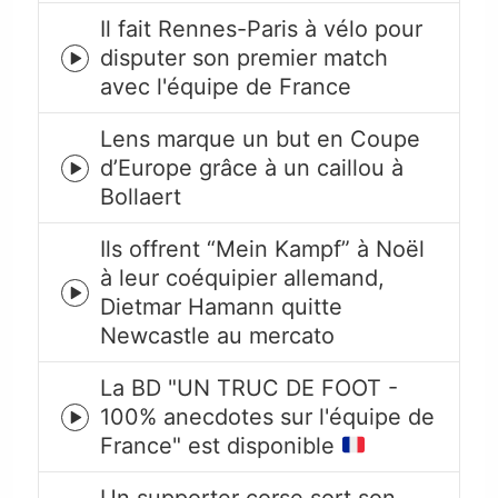
Il fait Rennes-Paris à vélo pour
disputer son premier match
Episode
avec l'équipe de France
play
icon
Lens marque un but en Coupe
d’Europe grâce à un caillou à
Episode
Bollaert
play
icon
Ils offrent “Mein Kampf” à Noël
à leur coéquipier allemand,
Episode
Dietmar Hamann quitte
play
Newcastle au mercato
icon
La BD "UN TRUC DE FOOT -
100% anecdotes sur l'équipe de
Episode
France" est disponible
play
icon