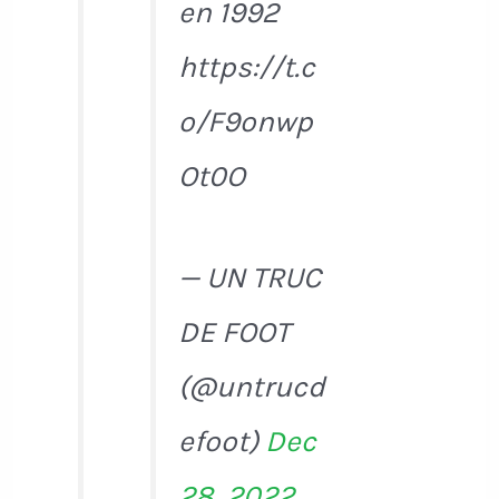
en 1992
https://t.c
o/F9onwp
Ot0O
— UN TRUC
DE FOOT
(@untrucd
efoot)
Dec
28, 2022