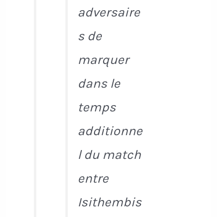
adversaire
s de
marquer
dans le
temps
additionne
l du match
entre
Isithembis