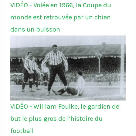
VIDÉO - Volée en 1966, la Coupe du
monde est retrouvée par un chien
dans un buisson
VIDÉO - William Foulke, le gardien de
but le plus gros de l’histoire du
football