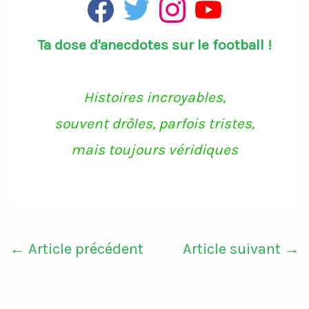
F
T
I
Y
a
w
n
o
c
i
s
u
Ta dose d'anecdotes sur le football !
e
t
t
T
b
t
a
u
o
e
g
b
o
r
r
e
k
a
Histoires incroyables,
m
souvent drôles, parfois tristes,
mais toujours véridiques
←
Article précédent
Article suivant
→