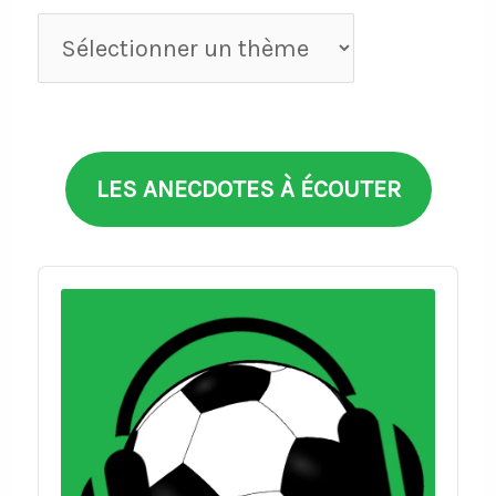
Anecdotes
par
thèmes
LES ANECDOTES À ÉCOUTER
Audio
Player