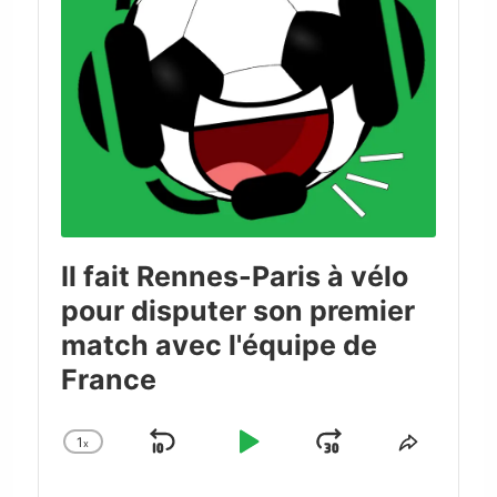
Il fait Rennes-Paris à vélo
pour disputer son premier
match avec l'équipe de
France
1
x
Skip
Play
Jump
Change
Share
Playback
This
Backward
Pause
Forward
Rate
Episode