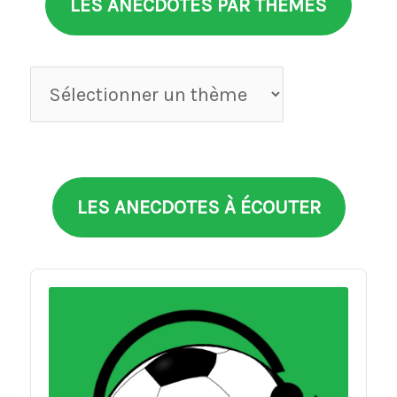
LES ANECDOTES PAR THÈMES
Anecdotes
par
thèmes
LES ANECDOTES À ÉCOUTER
Audio
Player