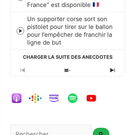
France" est disponible
play
icon
Un supporter corse sort son
pistolet pour tirer sur le ballon
Episode
pour l’empêcher de franchir la
play
ligne de but
icon
Previous
Show
Next
Episode
Episodes
Episode
List
Rechercher...