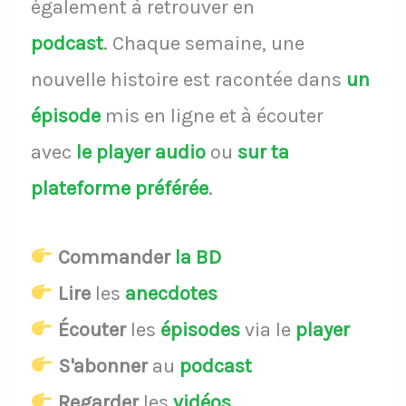
également à retrouver en
podcast
.
Chaque semaine, une
nouvelle histoire est racontée dans
un
épisode
mis en ligne et à écouter
avec
le player audio
ou
sur ta
plateforme préférée
.
Commander
la BD
Lire
les
anecdotes
Écouter
les
épisodes
via le
player
S'abonner
au
podcast
Regarder
les
vidéos