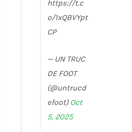
https://t.c
o/1xQBVYpt
CP
— UN TRUC
DE FOOT
(@untrucd
efoot)
Oct
5, 2025