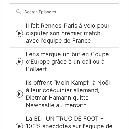
Search
Episodes
Il fait Rennes-Paris à vélo pour
disputer son premier match
Episode
avec l'équipe de France
play
icon
Lens marque un but en Coupe
d’Europe grâce à un caillou à
Episode
Bollaert
play
icon
Ils offrent “Mein Kampf” à Noël
à leur coéquipier allemand,
Episode
Dietmar Hamann quitte
play
Newcastle au mercato
icon
La BD "UN TRUC DE FOOT -
100% anecdotes sur l'équipe de
Episode