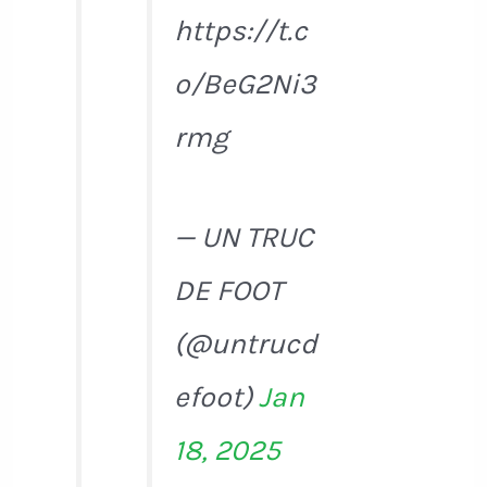
https://t.c
o/BeG2Ni3
rmg
— UN TRUC
DE FOOT
(@untrucd
efoot)
Jan
18, 2025