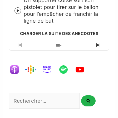
Un supporter corse sort son
pistolet pour tirer sur le ballon
Episode
pour l’empêcher de franchir la
play
ligne de but
icon
Previous
Show
Next
Episode
Episodes
Episode
List
Rechercher...