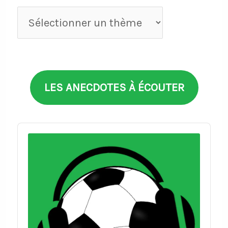
Anecdotes
par
thèmes
LES ANECDOTES À ÉCOUTER
Audio
Player