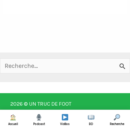
Rechercher :
2026 ©
UN TRUC DE FOOT
Contact
Mentions légales
Accueil
Podcast
Vidéos
BD
Recherche