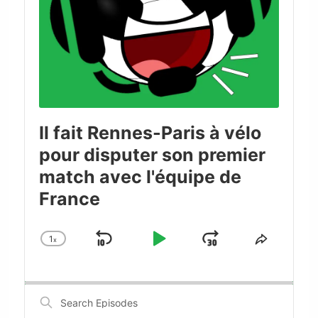
Il fait Rennes-Paris à vélo
pour disputer son premier
match avec l'équipe de
France
1
x
Skip
Play
Jump
Change
Share
Playback
This
Backward
Pause
Forward
Rate
Episode
Search
Episodes