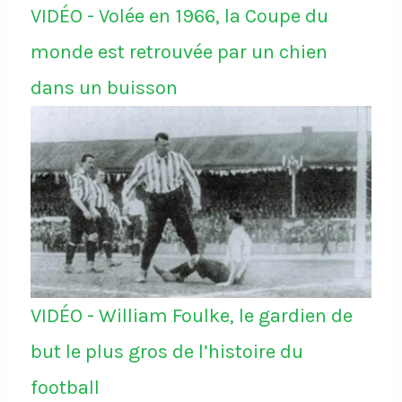
VIDÉO - Volée en 1966, la Coupe du
monde est retrouvée par un chien
dans un buisson
VIDÉO - William Foulke, le gardien de
but le plus gros de l’histoire du
football