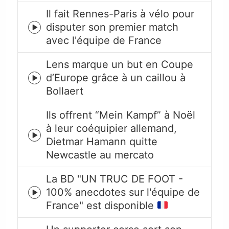
Il fait Rennes-Paris à vélo pour
disputer son premier match
Episode
avec l'équipe de France
play
icon
Lens marque un but en Coupe
d’Europe grâce à un caillou à
Episode
Bollaert
play
icon
Ils offrent “Mein Kampf” à Noël
à leur coéquipier allemand,
Episode
Dietmar Hamann quitte
play
Newcastle au mercato
icon
La BD "UN TRUC DE FOOT -
100% anecdotes sur l'équipe de
Episode
France" est disponible
play
icon