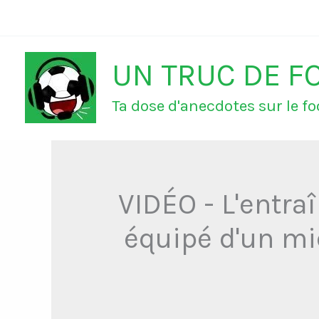
Aller
au
UN TRUC DE F
contenu
Ta dose d'anecdotes sur le foo
VIDÉO - L'entra
équipé d'un mic