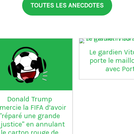
TOUTES LES ANECDOTES
aia
°99
L'Inter Milan est le seul
VI
club italien qui n'a
jamais été relégué en
Serie B
m
ap