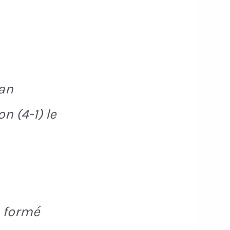
ian
n (4-1) le
s formé