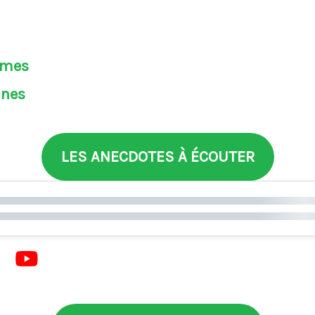
èmes
ines
LES ANECDOTES À ÉCOUTER