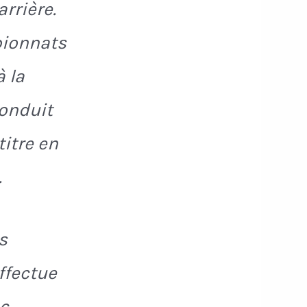
arrière.
pionnats
à la
conduit
itre en
.
s
ffectue
ec