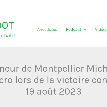
OOT
Anecdotes
Podcast
Vidéo
tball !
îneur de Montpellier Mic
ro lors de la victoire cont
19 août 2023