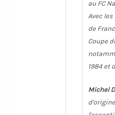
au FC Nan
Avec les
de France
Coupe du
notammen
1984 et 
Michel D
d'origin
l'essenti