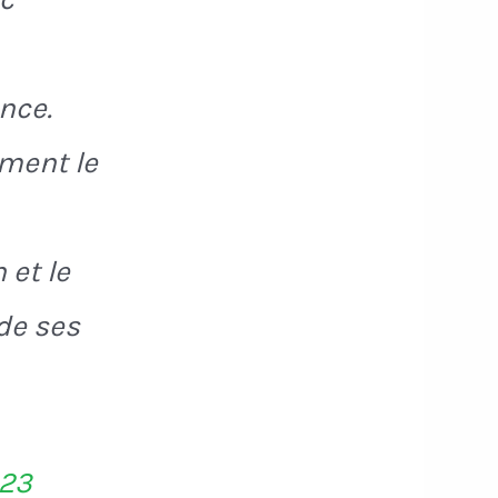
nce.
mment le
 et le
 de ses
023