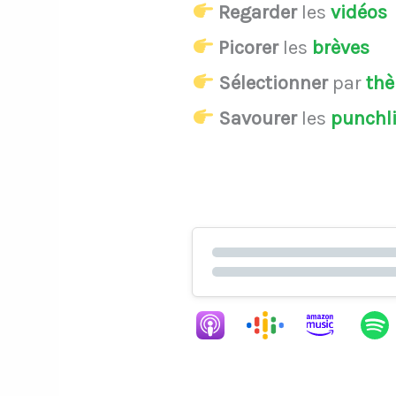
Regarder
les
vidéos
Picorer
les
brèves
Sélectionner
par
th
Savourer
les
punchl