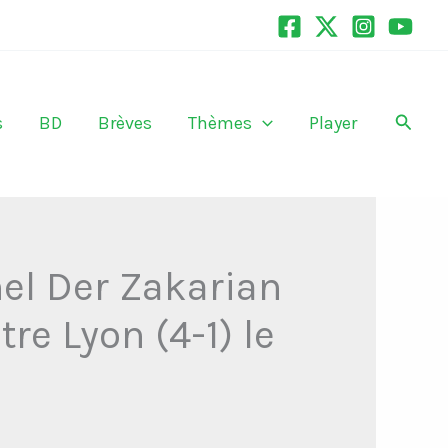
Recher
s
BD
Brèves
Thèmes
Player
hel Der Zakarian
re Lyon (4-1) le