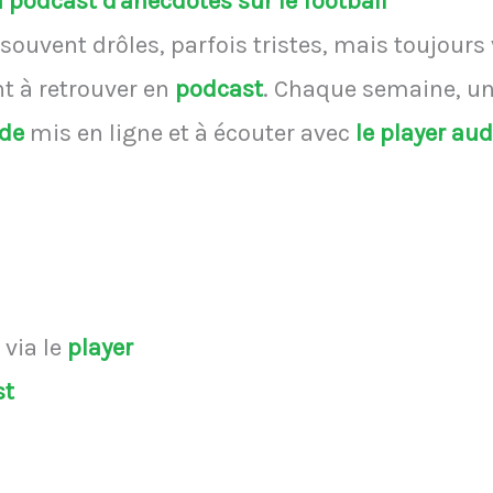
podcast d'anecdotes sur le football
souvent drôles, parfois tristes, mais toujours
 à retrouver en
podcast
.
Chaque semaine, une
ode
mis en ligne et à écouter avec
le player au
s
via le
player
st