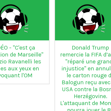
aia
°99
L'Inter Milan est le seul
VI
club italien qui n'a
jamais été relégué en
Serie B
m
ap
Vil
en