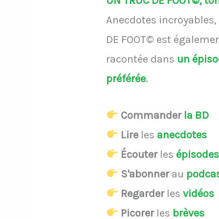
UN TRUC DE FOOT©, ton 
Anecdotes incroyables, 
DE FOOT© est également
racontée dans
un épis
préférée
.
Commander
la BD
Lire
les
anecdotes
Écouter
les
épisode
S'abonner
au
podca
Regarder
les
vidéos
Picorer
les
brèves