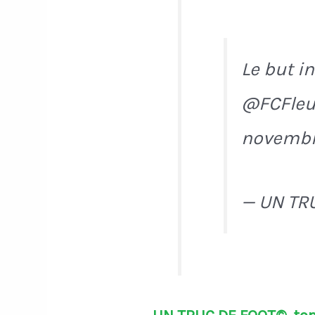
Le but i
@FCFleur
novembre
— UN TR