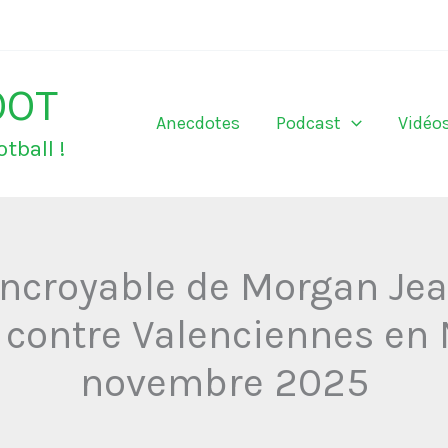
OOT
Anecdotes
Podcast
Vidéo
tball !
incroyable de Morgan Jea
contre Valenciennes en N
novembre 2025