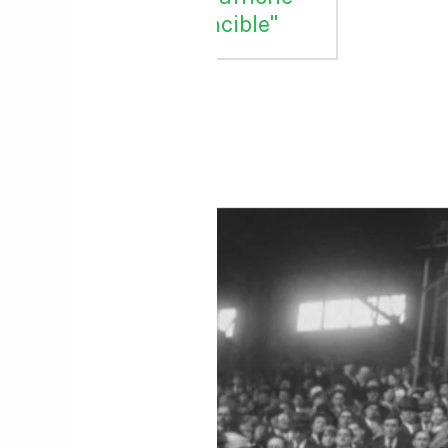
 la Belgique qui
t "stupéfaite" de
tte décision
//t.co/6zqyrhe4T
y