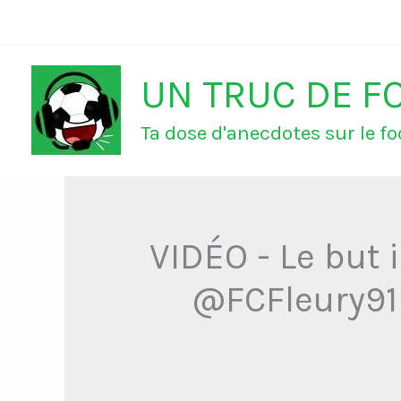
Aller
au
UN TRUC DE F
contenu
Ta dose d'anecdotes sur le foo
VIDÉO - Le but 
@FCFleury91 