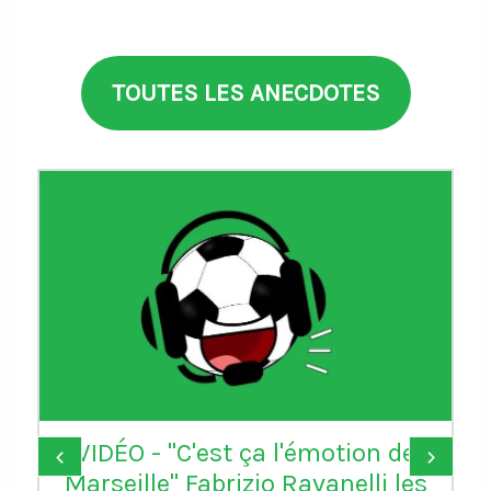
TOUTES LES ANECDOTES
VIDÉO - "C'est ça l'émotion de
‹
›
Marseille" Fabrizio Ravanelli les