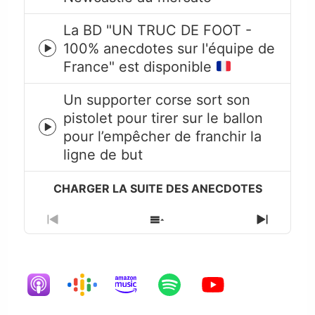
icon
La BD "UN TRUC DE FOOT -
100% anecdotes sur l'équipe de
Episode
France" est disponible
play
icon
Un supporter corse sort son
pistolet pour tirer sur le ballon
Episode
pour l’empêcher de franchir la
play
ligne de but
icon
Previous
Show
Next
Episode
Episodes
Episode
List