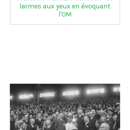
larmes aux yeux en évoquant
l'OM