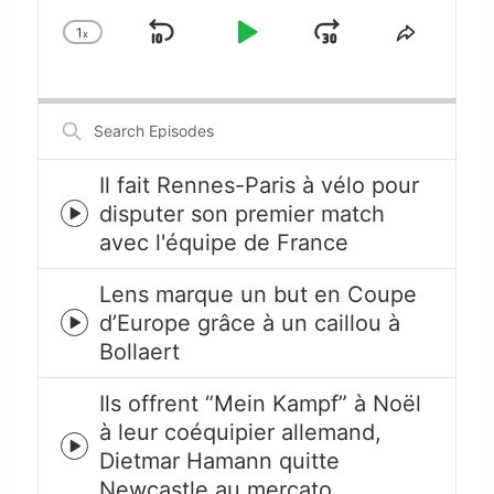
1
x
Skip
Play
Jump
Change
Share
Playback
This
Backward
Pause
Forward
Rate
Episode
Search
Episodes
Il fait Rennes-Paris à vélo pour
disputer son premier match
Episode
avec l'équipe de France
play
icon
Lens marque un but en Coupe
d’Europe grâce à un caillou à
Episode
Bollaert
play
icon
Ils offrent “Mein Kampf” à Noël
à leur coéquipier allemand,
Episode
Dietmar Hamann quitte
play
Newcastle au mercato