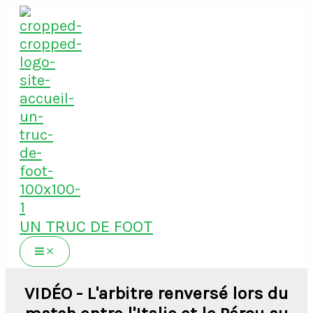
Aller
au
contenu
UN TRUC DE FOOT
VIDÉO - L'arbitre renversé lors du