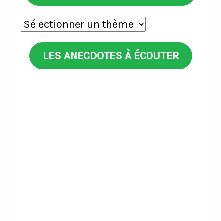
Anecdotes
par
thèmes
LES ANECDOTES À ÉCOUTER
Search
Episodes
Il fait Rennes-Paris à vélo
pour disputer son premier
Episode
match avec l'équipe de
play
France
icon
Lens marque un but en
Coupe d’Europe grâce à un