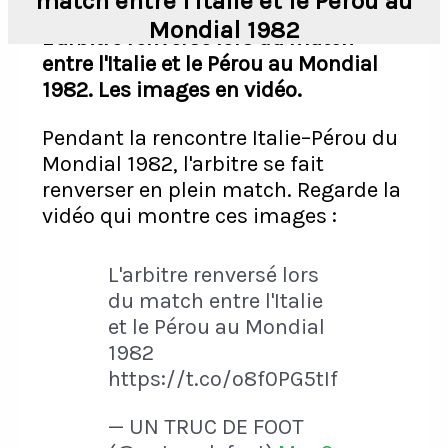
match entre l'Italie et le Pérou au
Mondial 1982
L'arbitre renversé lors du match
entre l'Italie et le Pérou au Mondial
1982. Les images en vidéo.
Pendant la rencontre Italie–Pérou du
Mondial 1982, l'arbitre se fait
renverser en plein match. Regarde la
vidéo qui montre ces images :
L'arbitre renversé lors
du match entre l'Italie
et le Pérou au Mondial
1982
https://t.co/o8f0PG5tIf
— UN TRUC DE FOOT