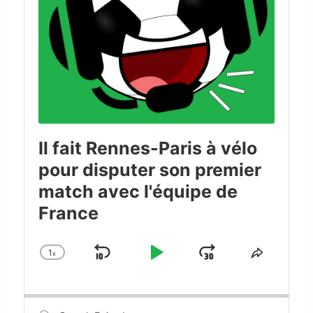
Il fait Rennes-Paris à vélo
pour disputer son premier
match avec l'équipe de
France
1
x
Skip
Play
Jump
Change
Share
Playback
This
Backward
Pause
Forward
Rate
Episode
Search