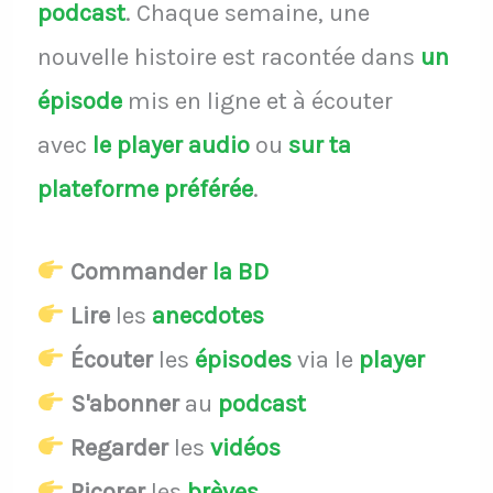
podcast
.
Chaque semaine, une
nouvelle histoire est racontée dans
un
épisode
mis en ligne et à écouter
avec
le player audio
ou
sur ta
plateforme préférée
.
Commander
la BD
Lire
les
anecdotes
Écouter
les
épisodes
via le
player
S'abonner
au
podcast
Regarder
les
vidéos
Picorer
les
brèves