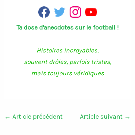
F
T
I
Y
a
w
n
o
c
i
s
u
Ta dose d'anecdotes sur le football !
e
t
t
T
b
t
a
u
o
e
g
b
o
r
r
e
k
a
Histoires incroyables,
m
souvent drôles, parfois tristes,
mais toujours véridiques
←
Article précédent
Article suivant
→