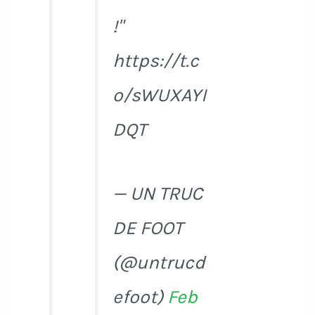
!"
https://t.c
o/sWUXAYI
DQT
— UN TRUC
DE FOOT
(@untrucd
efoot)
Feb