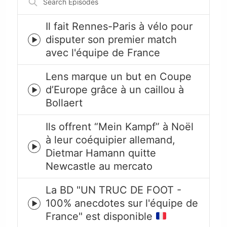
Episodes
Il fait Rennes-Paris à vélo pour
disputer son premier match
Episode
avec l'équipe de France
play
icon
Lens marque un but en Coupe
d’Europe grâce à un caillou à
Episode
Bollaert
play
icon
Ils offrent “Mein Kampf” à Noël
à leur coéquipier allemand,
Episode
Dietmar Hamann quitte
play
Newcastle au mercato
icon
La BD "UN TRUC DE FOOT -
100% anecdotes sur l'équipe de
Episode
France" est disponible
play
icon