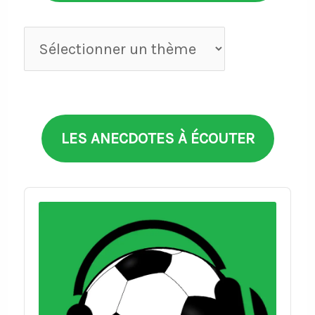
Anecdotes
par
thèmes
LES ANECDOTES À ÉCOUTER
Audio
Player