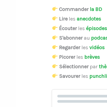
Commander
la BD
Lire
les
anecdotes
Écouter
les
épisode
S'abonner
au
podca
Regarder
les
vidéos
Picorer
les
brèves
Sélectionner
par
th
Savourer
les
punchl