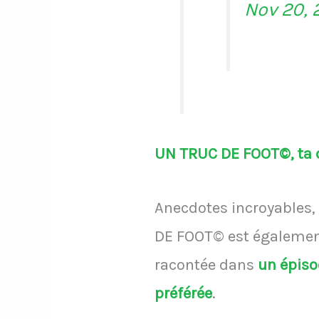
Nov 20, 
UN TRUC DE FOOT©, ta d
Anecdotes incroyables, 
DE FOOT© est également
racontée dans
un épis
préférée
.