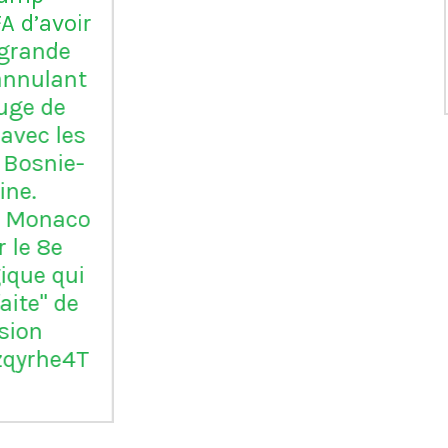
club italien qui n'a
jamais été relégué en
Serie B
m
ap
Vil
en