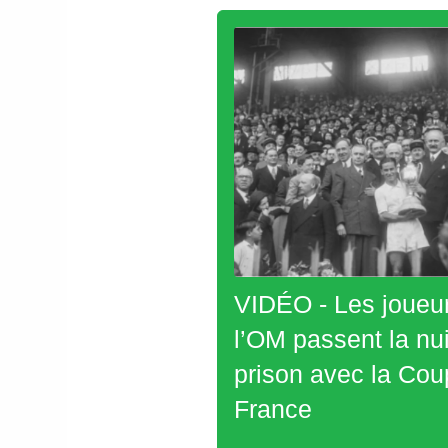
VIDÉO - Les joueu
l’OM passent la nui
prison avec la Cou
France