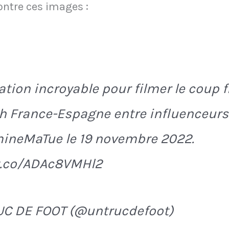
ontre ces images :
sation incroyable pour filmer le coup f
 France-Espagne entre influenceurs
ineMaTue le 19 novembre 2022.
/t.co/ADAc8VMHl2
UC DE FOOT (@untrucdefoot)