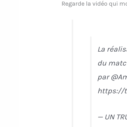
Regarde la vidéo qui m
La réali
du match
par @Am
https:/
— UN TR