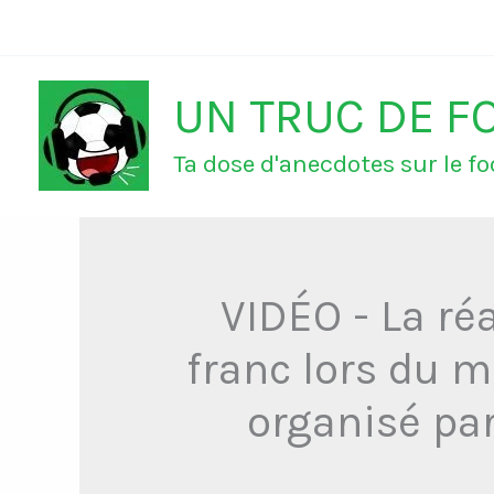
Aller
au
UN TRUC DE F
contenu
Ta dose d'anecdotes sur le foo
VIDÉO - La ré
franc lors du 
organisé pa