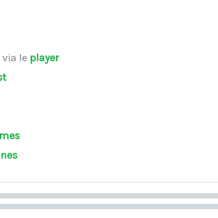
s
via le
player
st
èmes
ines