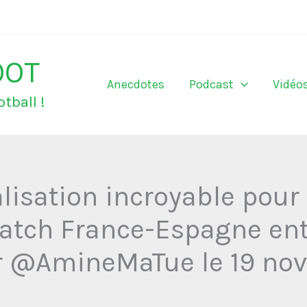
OOT
Anecdotes
Podcast
Vidéo
tball !
alisation incroyable pour 
match France-Espagne ent
r @AmineMaTue le 19 no