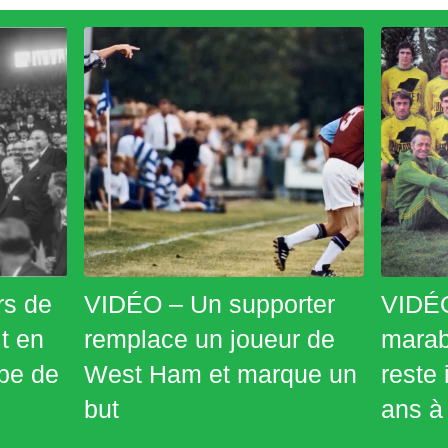
rs de
VIDÉO – Un supporter
VIDÉO
t en
remplace un joueur de
marab
pe de
West Ham et marque un
reste
but
ans à