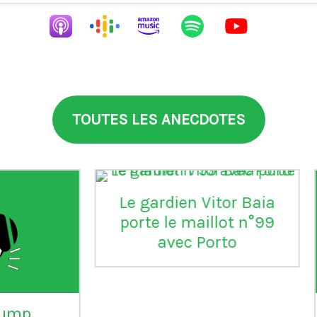
TOUTES LES ANECDOTES
aia
°99
L'Inter Milan est le seul
VI