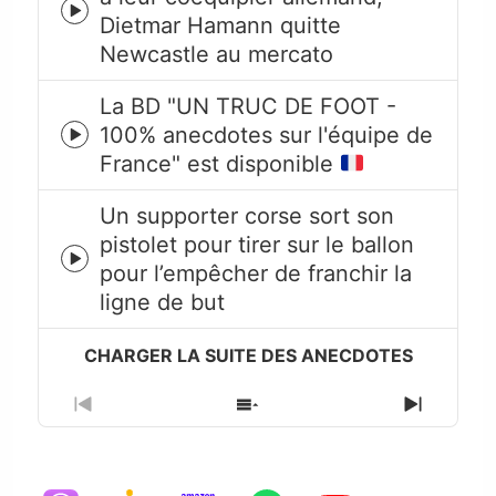
Episode
Dietmar Hamann quitte
play
Newcastle au mercato
icon
La BD "UN TRUC DE FOOT -
100% anecdotes sur l'équipe de
Episode
France" est disponible
play
icon
Un supporter corse sort son
pistolet pour tirer sur le ballon
Episode
pour l’empêcher de franchir la
play
ligne de but
icon
Previous
Show
Next
Episode
Episodes
Episode
List