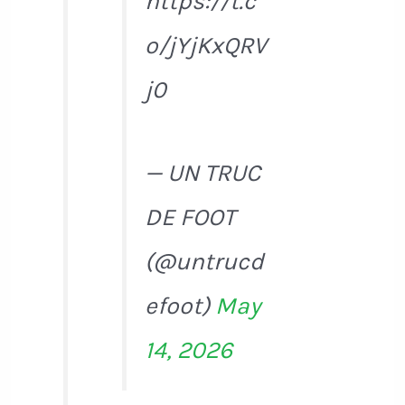
https://t.c
o/jYjKxQRV
j0
— UN TRUC
DE FOOT
(@untrucd
efoot)
May
14, 2026