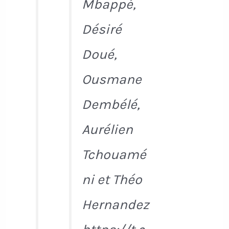
Mbappé,
Désiré
Doué,
Ousmane
Dembélé,
Aurélien
Tchouamé
ni et Théo
Hernandez