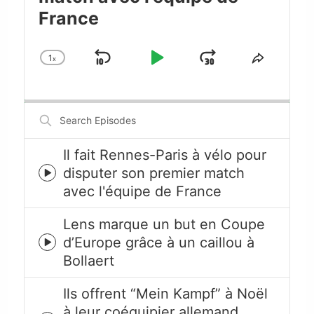
France
1
x
Skip
Play
Jump
Change
Share
Playback
This
Backward
Pause
Forward
Rate
Episode
Search
Episodes
Il fait Rennes-Paris à vélo pour
disputer son premier match
Episode
avec l'équipe de France
play
icon
Lens marque un but en Coupe
d’Europe grâce à un caillou à
Episode
Bollaert
play
icon
Ils offrent “Mein Kampf” à Noël
à leur coéquipier allemand,