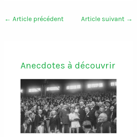
←
Article précédent
Article suivant
→
Anecdotes à découvrir