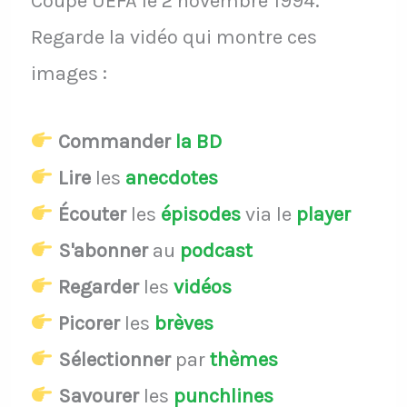
Coupe UEFA le 2 novembre 1994.
Regarde la vidéo qui montre ces
images :
Commander
la BD
Lire
les
anecdotes
Écouter
les
épisodes
via le
player
S'abonner
au
podcast
Regarder
les
vidéos
Picorer
les
brèves
Sélectionner
par
thèmes
Savourer
les
punchlines