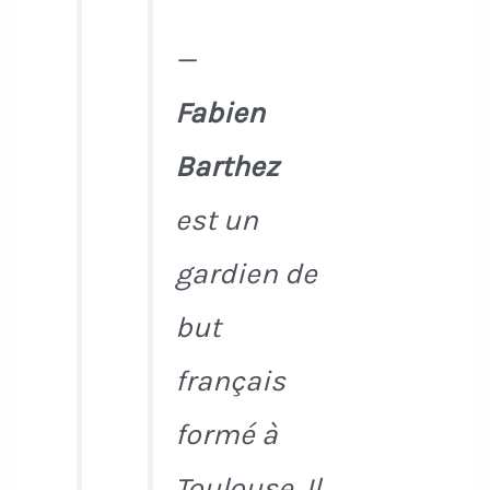
—
Fabien
Barthez
est un
gardien de
but
français
formé à
Toulouse. Il