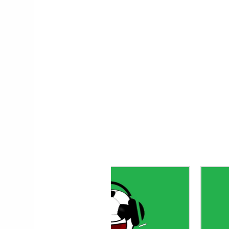
Le gardien Vitor B
porte le maillot n
avec Porto