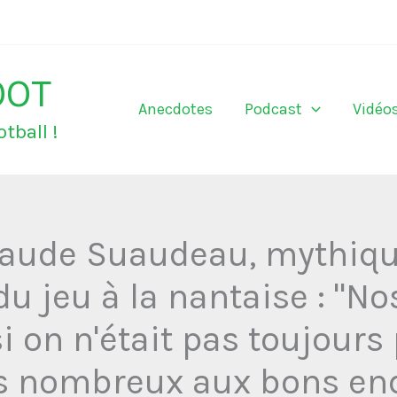
OOT
Anecdotes
Podcast
Vidéo
tball !
laude Suaudeau, mythiqu
du jeu à la nantaise : "No
 on n'était pas toujour
plus nombreux aux bons en