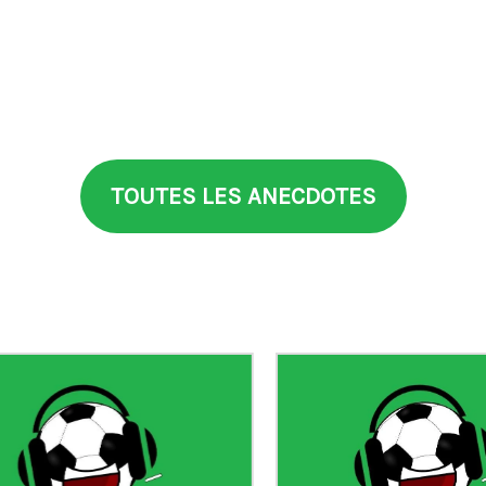
TOUTES LES ANECDOTES
aia
°99