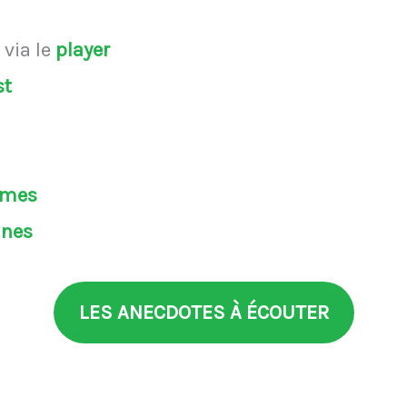
s
via le
player
st
èmes
ines
LES ANECDOTES À ÉCOUTER