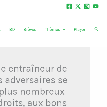
Recher
s
BD
Brèves
Thèmes
Player
e entraîneur de
s adversaires se
s plus nombreux
droits, aux bons