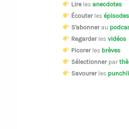
Lire
les
anecdotes
Écouter
les
épisode
S'abonner
au
podca
Regarder
les
vidéos
Picorer
les
brèves
Sélectionner
par
th
Savourer
les
punchl