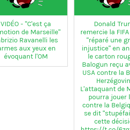
L'Inter Milan est le seul
VI
club italien qui n'a
jamais été relégué en
Serie B
m
ap
Vil
en