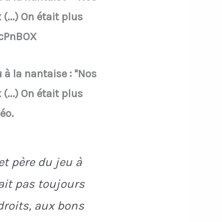
...) On était plus
qcPnBOX
à la nantaise : "Nos
...) On était plus
éo.
t père du jeu à
ait pas toujours
droits, aux bons