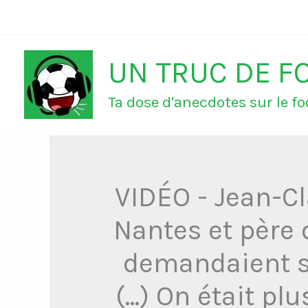
Aller
au
UN TRUC DE F
contenu
Ta dose d'anecdotes sur le foo
VIDÉO - Jean-C
Nantes et père 
demandaient si
(...) On était 