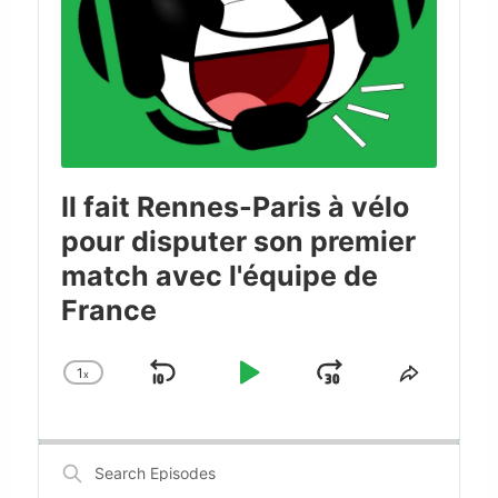
Il fait Rennes-Paris à vélo
pour disputer son premier
match avec l'équipe de
France
1
x
Skip
Play
Jump
Change
Share
Playback
This
Backward
Pause
Forward
Rate
Episode
Search
Episodes