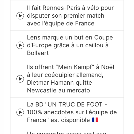
Il fait Rennes-Paris à vélo pour
disputer son premier match
Episode
avec l'équipe de France
play
icon
Lens marque un but en Coupe
d’Europe grâce à un caillou à
Episode
Bollaert
play
icon
Ils offrent “Mein Kampf” à Noël
à leur coéquipier allemand,
Episode
Dietmar Hamann quitte
play
Newcastle au mercato
icon
La BD "UN TRUC DE FOOT -
100% anecdotes sur l'équipe de
Episode
France" est disponible
play
icon