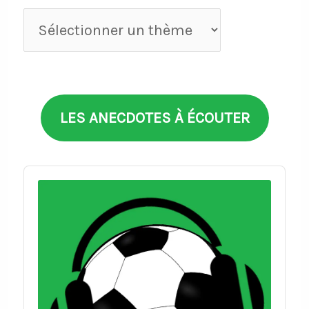
Anecdotes
par
thèmes
LES ANECDOTES À ÉCOUTER
Audio
Player