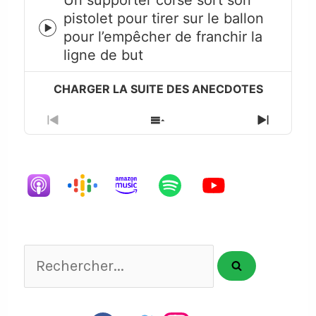
Un supporter corse sort son
pistolet pour tirer sur le ballon
Episode
pour l’empêcher de franchir la
play
ligne de but
icon
Previous
Show
Next
Episode
Episodes
Episode
List
Rechercher...