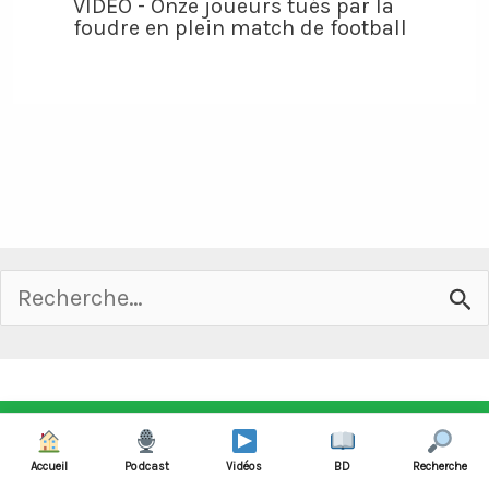
VIDÉO - Onze joueurs tués par la
foudre en plein match de football
Rechercher :
2026 ©
UN TRUC DE FOOT
Accueil
Podcast
Vidéos
BD
Recherche
Contact