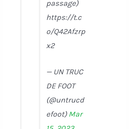
passage)
https://t.c
o/Q42Afzrp
x2
— UN TRUC
DE FOOT
(@untrucd
efoot)
Mar
15, 2023