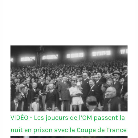
contre la Belgique qui se dit
"stupéfaite" de cette décision
https://t.co/6zqyrhe4Ty
VIDÉO - Les joueurs de l’OM passent la
nuit en prison avec la Coupe de France