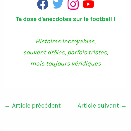
F
T
I
Y
a
w
n
o
c
i
s
u
Ta dose d'anecdotes sur le football !
e
t
t
T
b
t
a
u
o
e
g
b
o
r
r
e
k
a
Histoires incroyables,
m
souvent drôles, parfois tristes,
mais toujours véridiques
←
Article précédent
Article suivant
→