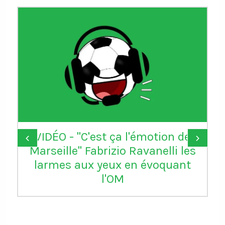
Donald Trump remercie la FIFA
‹
›
d’avoir "réparé une grande
injustice" en annulant le carton
rouge de Balogun reçu avec les
USA contre la Bosnie-
Herzégovine. L'attaquant de
Monaco pourra jouer le 8e