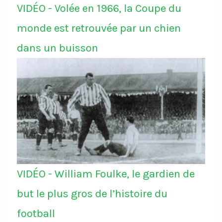
VIDÉO - Volée en 1966, la Coupe du
monde est retrouvée par un chien
dans un buisson
VIDÉO - William Foulke, le gardien de
but le plus gros de l’histoire du
football