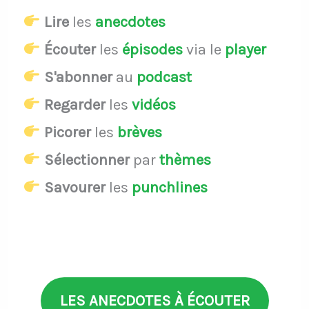
Lire
les
anecdotes
Écouter
les
épisodes
via le
player
S'abonner
au
podcast
Regarder
les
vidéos
Picorer
les
brèves
Sélectionner
par
thèmes
Savourer
les
punchlines
LES ANECDOTES À ÉCOUTER