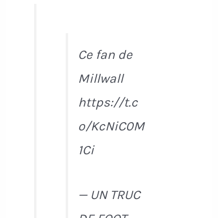
Ce fan de
Millwall
https://t.c
o/KcNiC0M
1Ci
— UN TRUC