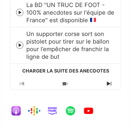
La BD "UN TRUC DE FOOT -
100% anecdotes sur l'équipe de
Episode
France" est disponible
play
icon
Un supporter corse sort son
pistolet pour tirer sur le ballon
Episode
pour l’empêcher de franchir la
play
ligne de but
icon
Previous
Show
Next
Episode
Episodes
Episode
List