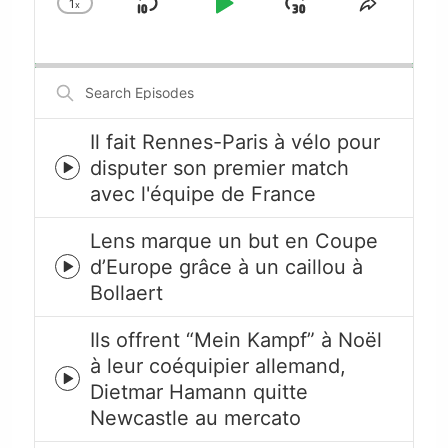
1
x
Skip
Play
Jump
Change
Share
Playback
This
Backward
Pause
Forward
Rate
Episode
Search
Episodes
Il fait Rennes-Paris à vélo pour
disputer son premier match
Episode
avec l'équipe de France
play
icon
Lens marque un but en Coupe
d’Europe grâce à un caillou à
Episode
Bollaert
play
icon
Ils offrent “Mein Kampf” à Noël
à leur coéquipier allemand,
Episode
Dietmar Hamann quitte
play
Newcastle au mercato
icon