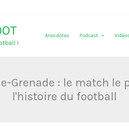
OOT
Anecdotes
Podcast
Vidéo
tball !
e-Grenade : le match le 
l'histoire du football