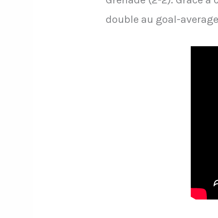
Grenade (2-2). Grâce à 
double au goal-average 