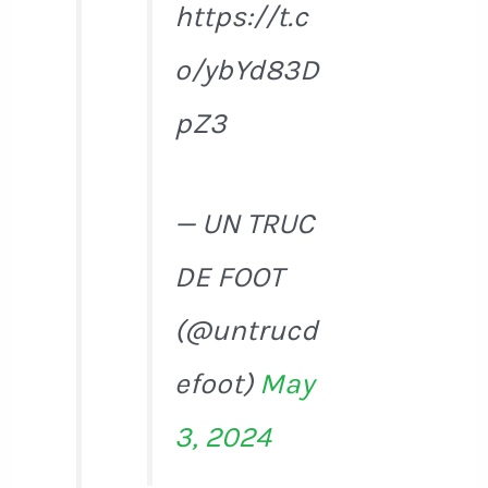
https://t.c
o/ybYd83D
pZ3
— UN TRUC
DE FOOT
(@untrucd
efoot)
May
3, 2024