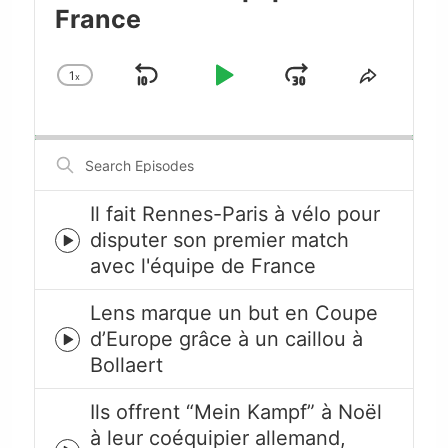
France
1
x
Skip
Play
Jump
Change
Share
Playback
This
Backward
Pause
Forward
Rate
Episode
Search
Episodes
Il fait Rennes-Paris à vélo pour
disputer son premier match
Episode
avec l'équipe de France
play
icon
Lens marque un but en Coupe
d’Europe grâce à un caillou à
Episode
Bollaert
play
icon
Ils offrent “Mein Kampf” à Noël
à leur coéquipier allemand,