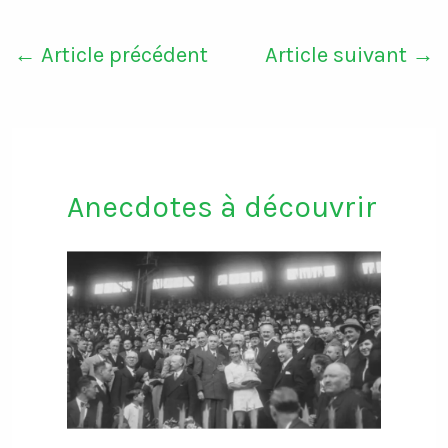
←
Article précédent
Article suivant
→
Anecdotes à découvrir