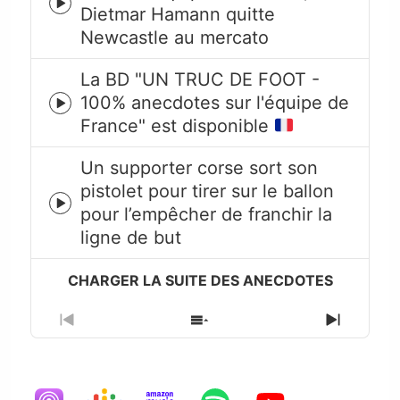
Episode
Dietmar Hamann quitte
play
Newcastle au mercato
icon
La BD "UN TRUC DE FOOT -
100% anecdotes sur l'équipe de
Episode
France" est disponible
play
icon
Un supporter corse sort son
pistolet pour tirer sur le ballon
Episode
pour l’empêcher de franchir la
play
ligne de but
icon
Previous
Show
Next
Episode
Episodes
Episode
List