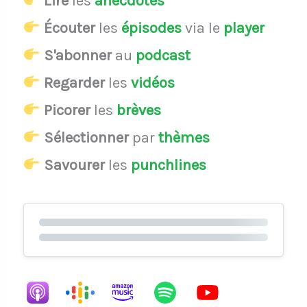
Lire
les
anecdotes
Écouter
les
épisodes
via le
player
S'abonner
au
podcast
Regarder
les
vidéos
Picorer
les
brèves
Sélectionner
par
thèmes
Savourer
les
punchlines