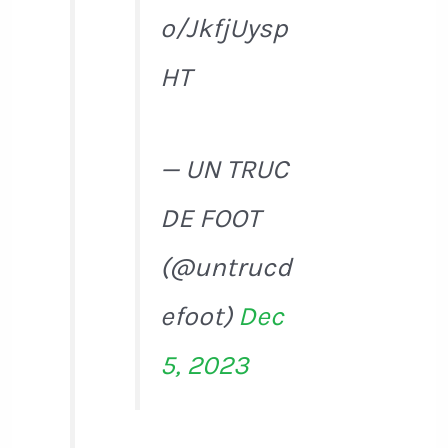
o/JkfjUysp
HT
— UN TRUC
DE FOOT
(@untrucd
efoot)
Dec
5, 2023