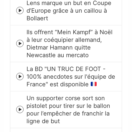
Lens marque un but en Coupe
d’Europe grâce à un caillou à
Episode
Bollaert
play
icon
Ils offrent “Mein Kampf” à Noël
à leur coéquipier allemand,
Episode
Dietmar Hamann quitte
play
Newcastle au mercato
icon
La BD "UN TRUC DE FOOT -
100% anecdotes sur l'équipe de
Episode
France" est disponible
play
icon
Un supporter corse sort son
pistolet pour tirer sur le ballon
Episode
pour l’empêcher de franchir la
play
ligne de but
icon