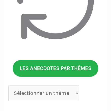
LES ANECDOTES PAR THÈMES
Anecdotes
par
thèmes