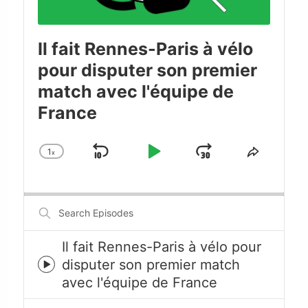
Il fait Rennes-Paris à vélo
pour disputer son premier
match avec l'équipe de
France
1
x
Skip
Play
Jump
Change
Share
Playback
This
Backward
Pause
Forward
Rate
Episode
Search
Episodes
Il fait Rennes-Paris à vélo pour
disputer son premier match
Episode
avec l'équipe de France
play
icon