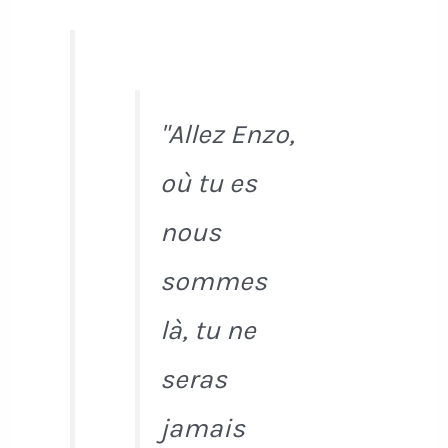
"Allez Enzo,
où tu es
nous
sommes
là, tu ne
seras
jamais