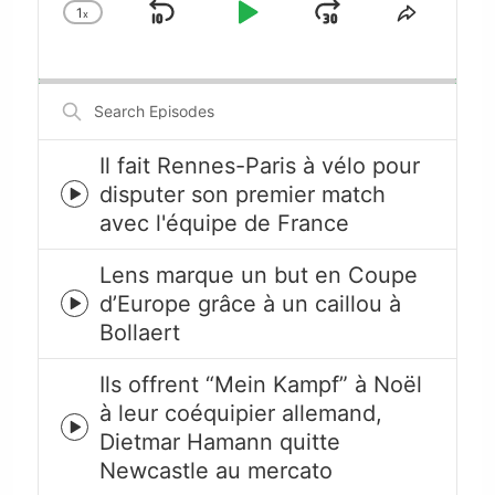
1
x
Skip
Play
Jump
Change
Share
Playback
This
Backward
Pause
Forward
Rate
Episode
Search
Episodes
Il fait Rennes-Paris à vélo pour
disputer son premier match
Episode
avec l'équipe de France
play
icon
Lens marque un but en Coupe
d’Europe grâce à un caillou à
Episode
Bollaert
play
icon
Ils offrent “Mein Kampf” à Noël
à leur coéquipier allemand,
Episode
Dietmar Hamann quitte
play
Newcastle au mercato
icon