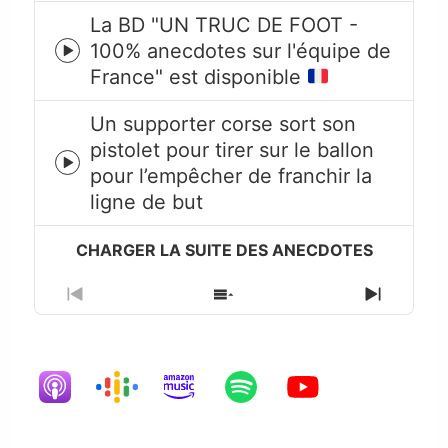
La BD "UN TRUC DE FOOT -
100% anecdotes sur l'équipe de
Episode
France" est disponible
play
icon
Un supporter corse sort son
pistolet pour tirer sur le ballon
Episode
pour l’empêcher de franchir la
play
ligne de but
icon
Previous
Show
Next
Episode
Episodes
Episode
List