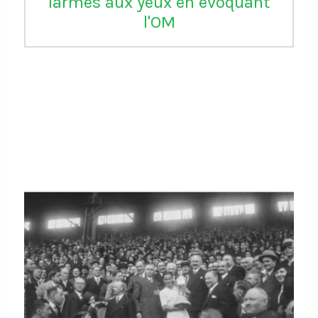
larmes aux yeux en évoquant
l'OM