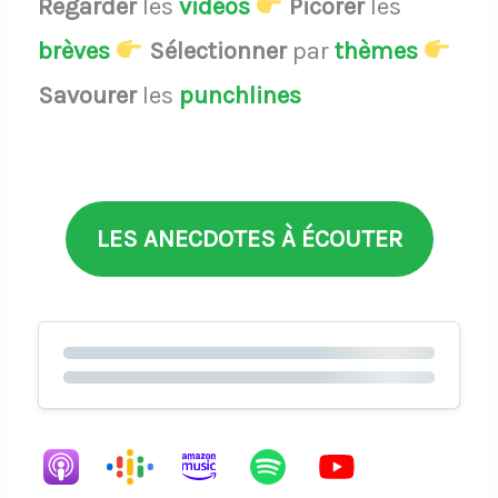
Regarder
les
vidéos
Picorer
les
brèves
Sélectionner
par
thèmes
Savourer
les
punchlines
LES ANECDOTES À ÉCOUTER