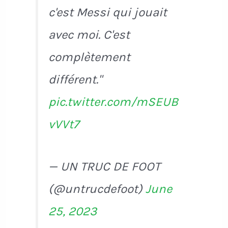
c'est Messi qui jouait
avec moi. C'est
complètement
différent."
pic.twitter.com/mSEUB
vVVt7
— UN TRUC DE FOOT
(@untrucdefoot)
June
25, 2023