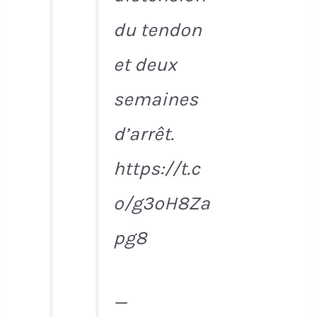
du tendon
et deux
semaines
d’arrêt.
https://t.c
o/g3oH8Za
pg8
—