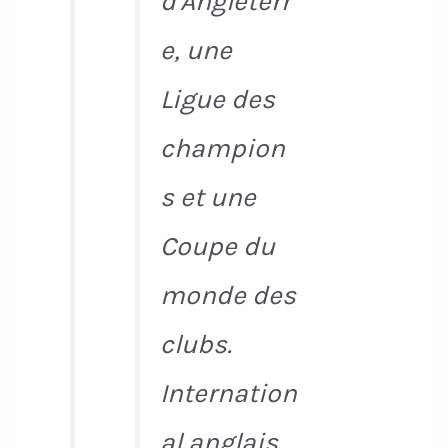
d'Angleterr
e, une
Ligue des
champion
s et une
Coupe du
monde des
clubs.
Internation
al anglais,