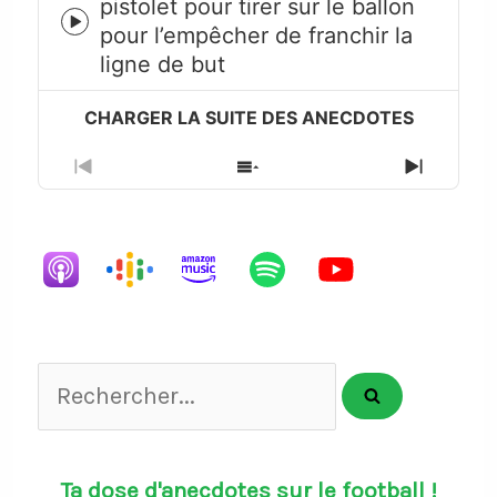
pistolet pour tirer sur le ballon
Episode
pour l’empêcher de franchir la
play
ligne de but
icon
Previous
Show
Next
Episode
Episodes
Episode
List
Rechercher...
Ta dose d'anecdotes sur le football !