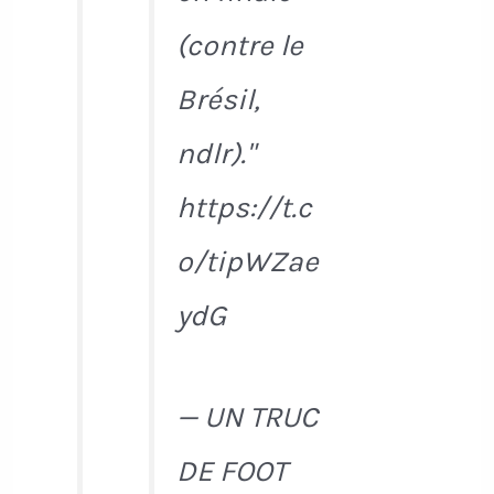
(contre le
Brésil,
ndlr)."
https://t.c
o/tipWZae
ydG
— UN TRUC
DE FOOT