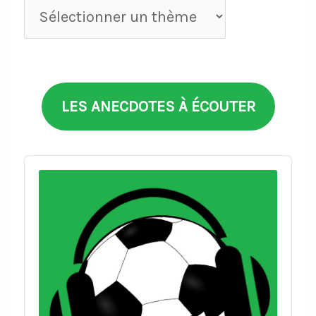
Anecdotes
par
thèmes
LES ANECDOTES À ÉCOUTER
Audio
Player