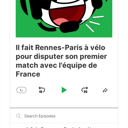
Il fait Rennes-Paris à vélo
pour disputer son premier
match avec l'équipe de
France
1
x
Skip
Play
Jump
Change
Share
Playback
This
Backward
Pause
Forward
Rate
Episode
Search
Episodes