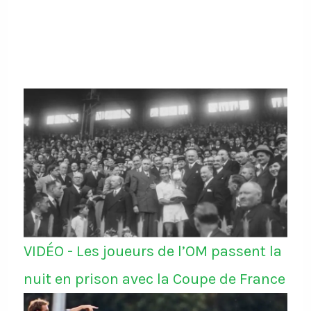
"stupéfaite" de cette d
https://t.co/6zqyrh
VIDÉO - Les joueurs de l’OM passent la
nuit en prison avec la Coupe de France