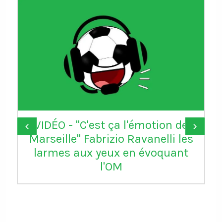
'émotion de
Donald Trump remercie 
‹
›
Ravanelli les
d’avoir "réparé une g
n évoquant
injustice" en annulant l
rouge de Balogun reçu a
USA contre la Bosn
Herzégovine. L'attaqu
Monaco pourra jouer 
contre la Belgique qui 