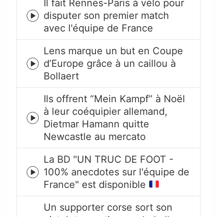
Il fait Rennes-Paris à vélo pour
disputer son premier match
Episode
avec l'équipe de France
play
icon
Lens marque un but en Coupe
d’Europe grâce à un caillou à
Episode
Bollaert
play
icon
Ils offrent “Mein Kampf” à Noël
à leur coéquipier allemand,
Episode
Dietmar Hamann quitte
play
Newcastle au mercato
icon
La BD "UN TRUC DE FOOT -
100% anecdotes sur l'équipe de
Episode
France" est disponible
play
icon
Un supporter corse sort son