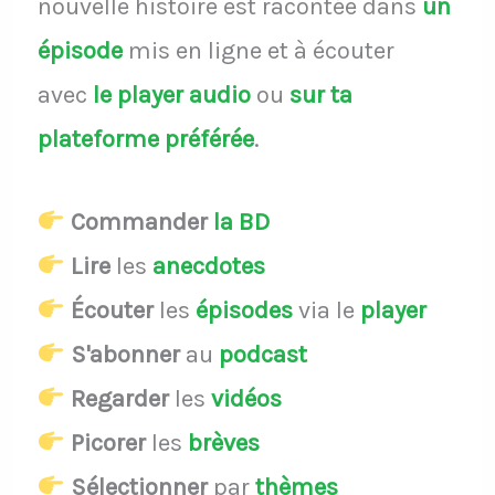
nouvelle histoire est racontée dans
un
épisode
mis en ligne et à écouter
avec
le player audio
ou
sur ta
plateforme préférée
.
Commander
la BD
Lire
les
anecdotes
Écouter
les
épisodes
via le
player
S'abonner
au
podcast
Regarder
les
vidéos
Picorer
les
brèves
Sélectionner
par
thèmes