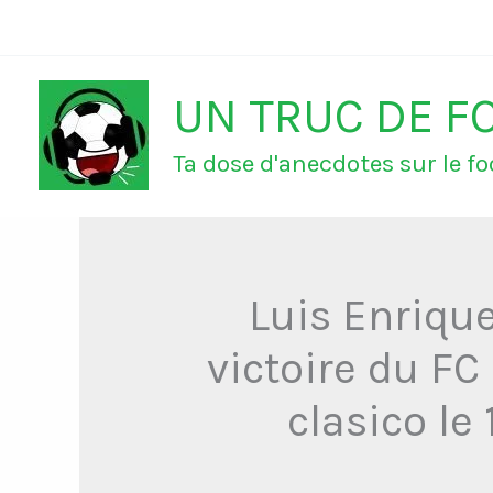
Aller
au
UN TRUC DE F
contenu
Ta dose d'anecdotes sur le foo
Luis Enriqu
victoire du FC
clasico le