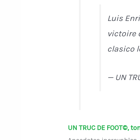
Luis Enr
victoire
clasico 
— UN TR
UN TRUC DE FOOT©, ton 