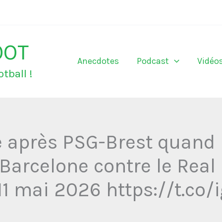
OOT
Anecdotes
Podcast
Vidéo
tball !
e après PSG-Brest quand i
 Barcelone contre le Real
 11 mai 2026 https://t.co