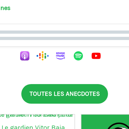
ines
TOUTES LES ANECDOTES
aia