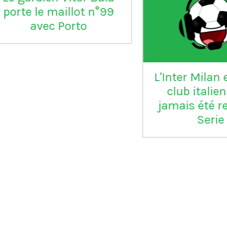
°99
L'Inter Milan est le seul
VI
club italien qui n'a
jamais été relégué en
Serie B
m
ap
Vil
en