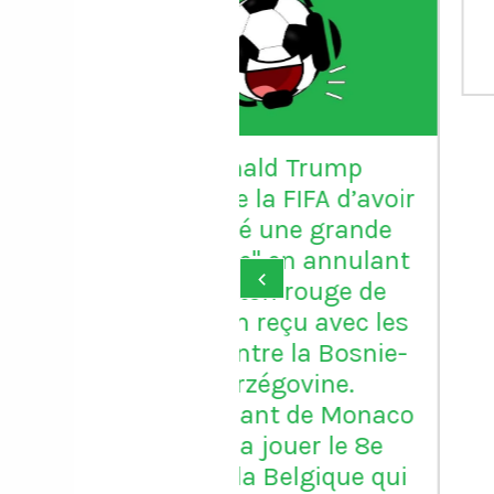
porte le maillot n
avec Porto
onald Trump
ie la FIFA d’avoir
aré une grande
ice" en annulant
‹
arton rouge de
un reçu avec les
ontre la Bosnie-
erzégovine.
quant de Monaco
ra jouer le 8e
 la Belgique qui