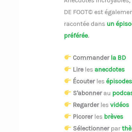
Anecdotes incroyables, 
DE FOOT© est également
racontée dans
un épis
préférée
.
Commander
la BD
Lire
les
anecdotes
Écouter
les
épisode
S'abonner
au
podca
Regarder
les
vidéos
Picorer
les
brèves
Sélectionner
par
th