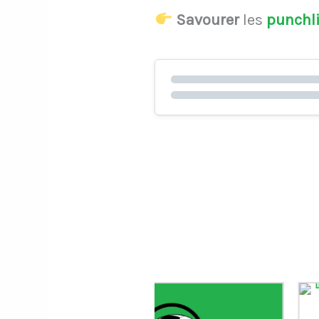
Savourer
les
punchl
Le gardien Vitor B