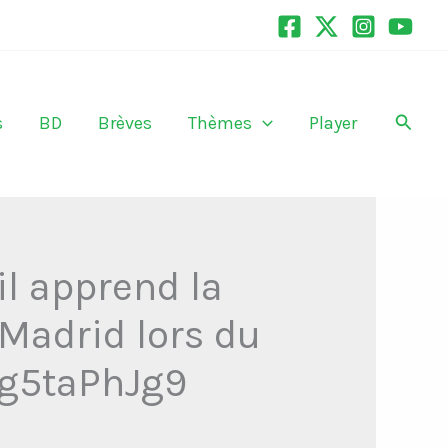
Recher
s
BD
Brèves
Thèmes
Player
l apprend la
 Madrid lors du
/ig5taPhJg9