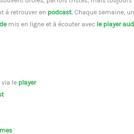
souvent drôles, parfois tristes, mais toujours
 à retrouver en
podcast
.
Chaque semaine, une
ode
mis en ligne et à écouter avec
le player au
s
via le
player
st
èmes