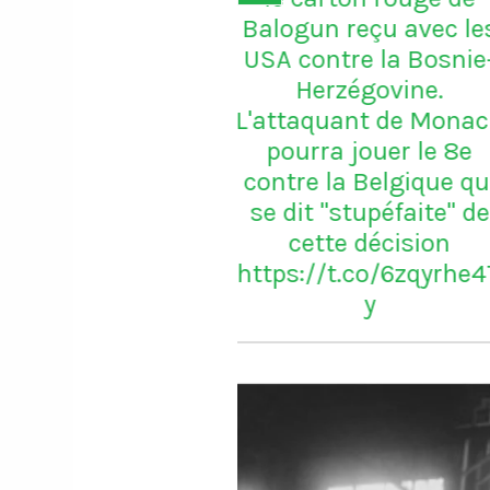
un reçu avec les
ontre la Bosnie-
erzégovine.
quant de Monaco
ra jouer le 8e
 la Belgique qui
t "stupéfaite" de
tte décision
//t.co/6zqyrhe4T
y