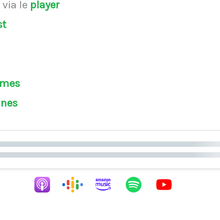
s
via le
player
st
èmes
ines