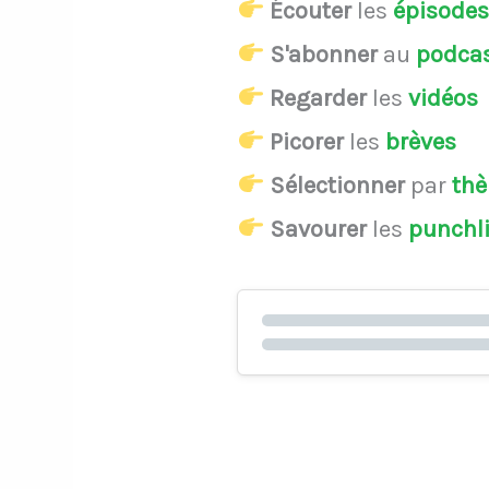
Écouter
les
épisode
S'abonner
au
podca
Regarder
les
vidéos
Picorer
les
brèves
Sélectionner
par
th
Savourer
les
punchl