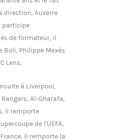
rante ans et le fait
 direction, Auxerre
 participe
s de formateur, il
e Boli, Philippe Mexès
RC Lens.
nsuite à Liverpool,
 Rangers, Al-Gharafa,
, il remporte
upercoupe de l'UEFA,
rance, il remporte la