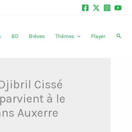
Recher
s
BD
Brèves
Thèmes
Player
Djibril Cissé
parvient à le
ans Auxerre