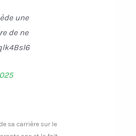
sède une
re de ne
qlk4Bsl6
2025
e sa carrière sur le