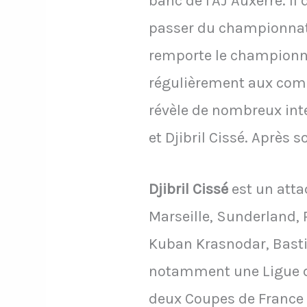
banc de l'AJ Auxerre. Il
passer du championnat a
remporte le championna
régulièrement aux comp
révèle de nombreux inte
et Djibril Cissé. Après 
Djibril Cissé
est un attaq
Marseille, Sunderland, 
Kuban Krasnodar, Bastia
notamment une Ligue d
deux Coupes de France e