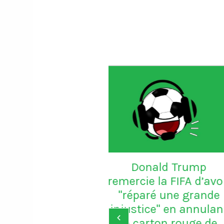
Le gardien Vitor B
porte le maillot n
avec Porto
onald Trump
ie la FIFA d’avoir
aré une grande
ice" en annulant
‹
arton rouge de