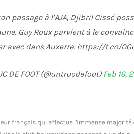
son passage à l’AJA, Djibril Cissé pos
jaune. Guy Roux parvient à le convainc
er avec dans Auxerre. https://t.co/0G
UC DE FOOT (@untrucdefoot)
Feb 16, 
eur français qui effectue l'immense majorité d