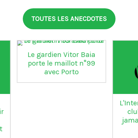
TOUTES LES ANECDOTES
aia
°99
L'Inter Milan est le seul
VI
club italien qui n'a
jamais été relégué en
Serie B
m
ap