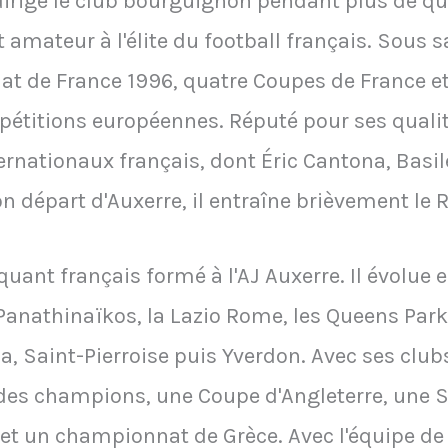
 dirige le club bourguignon pendant plus de qua
mateur à l'élite du football français. Sous sa
t de France 1996, quatre Coupes de France et
étitions européennes. Réputé pour ses qualité
rnationaux français, dont Éric Cantona, Basil
son départ d'Auxerre, il entraîne brièvement le 
uant français formé à l'AJ Auxerre. Il évolue e
Panathinaïkos, la Lazio Rome, les Queens Park
, Saint-Pierroise puis Yverdon. Avec ses clubs
es champions, une Coupe d'Angleterre, une S
t un championnat de Grèce. Avec l'équipe de F