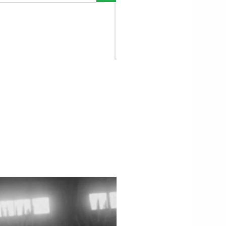
larreal par Marseille
pour lui"
 Ligue Europa le 14
mars 2024