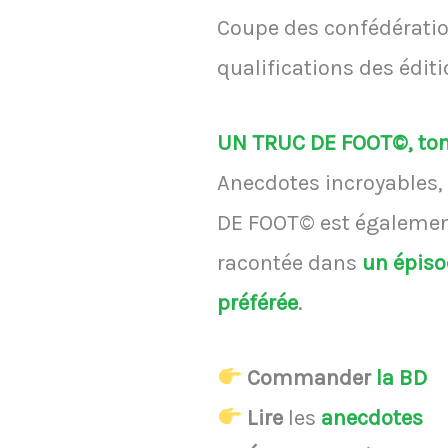
Coupe des confédératio
qualifications des édit
UN TRUC DE FOOT©, ton 
Anecdotes incroyables, 
DE FOOT© est également
racontée dans
un épis
préférée
.
Commander
la BD
Lire
les
anecdotes