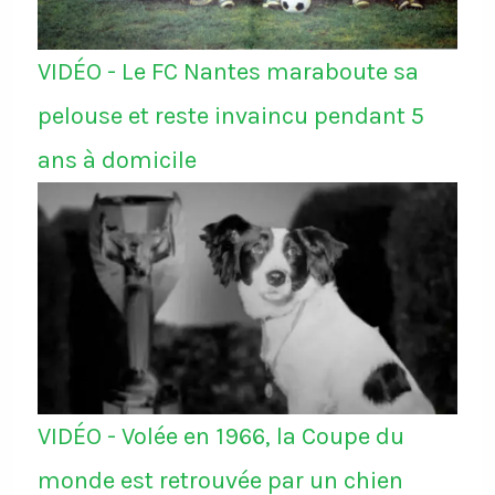
VIDÉO - Le FC Nantes maraboute sa
pelouse et reste invaincu pendant 5
ans à domicile
VIDÉO - Volée en 1966, la Coupe du
monde est retrouvée par un chien