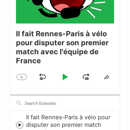
Il fait Rennes-Paris à vélo
pour disputer son premier
match avec l'équipe de
France
1
x
Skip
Play
Jump
Change
Share
Playback
This
Backward
Pause
Forward
Rate
Episode
Search
Episodes
Il fait Rennes-Paris à vélo pour
disputer son premier match
Episode