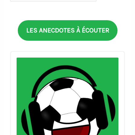
par
thèmes
LES ANECDOTES À ÉCOUTER
Audio
Player