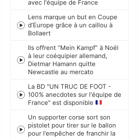
avec l'équipe de France
play
icon
Lens marque un but en Coupe
d’Europe grâce à un caillou à
Episode
Bollaert
play
icon
Ils offrent “Mein Kampf” à Noël
à leur coéquipier allemand,
Episode
Dietmar Hamann quitte
play
Newcastle au mercato
icon
La BD "UN TRUC DE FOOT -
100% anecdotes sur l'équipe de
Episode
France" est disponible
play
icon
Un supporter corse sort son
pistolet pour tirer sur le ballon
Episode
pour l’empêcher de franchir la
play