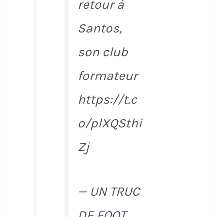
retour à
Santos,
son club
formateur
https://t.c
o/plXQSthi
Zj
— UN TRUC
DE FOOT