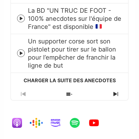
La BD "UN TRUC DE FOOT -
100% anecdotes sur l'équipe de
Episode
France" est disponible
play
icon
Un supporter corse sort son
pistolet pour tirer sur le ballon
Episode
pour l’empêcher de franchir la
play
ligne de but
icon
Previous
Show
Next
Episode
Episodes
Episode
List