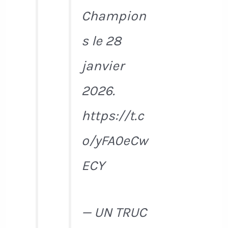
Champion
s le 28
janvier
2026.
https://t.c
o/yFA0eCw
ECY
— UN TRUC