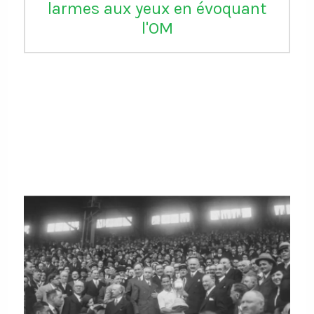
larmes aux yeux en évoquant
l'OM