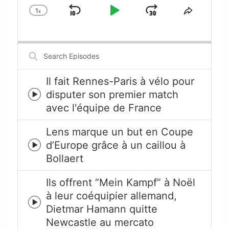
1
x
Skip
Play
Jump
Change
Share
Playback
This
Backward
Pause
Forward
Rate
Episode
Search
Episodes
Il fait Rennes-Paris à vélo pour
disputer son premier match
Episode
avec l'équipe de France
play
icon
Lens marque un but en Coupe
d’Europe grâce à un caillou à
Episode
Bollaert
play
icon
Ils offrent “Mein Kampf” à Noël
à leur coéquipier allemand,
Episode
Dietmar Hamann quitte
play
Newcastle au mercato
icon