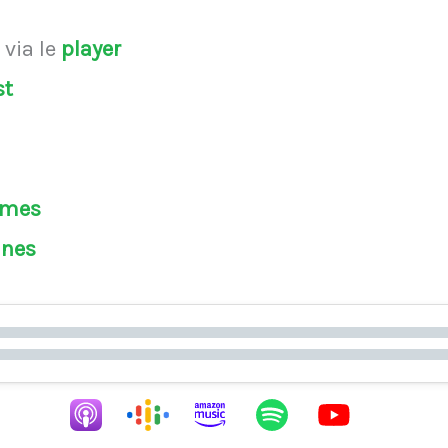
s
via le
player
st
èmes
ines