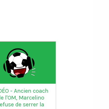
DÉO - Ancien coach
VIDÉO - Sadio 
de l'OM, Marcelino
candidat au Ball
refuse de serrer la
: "Karim mér