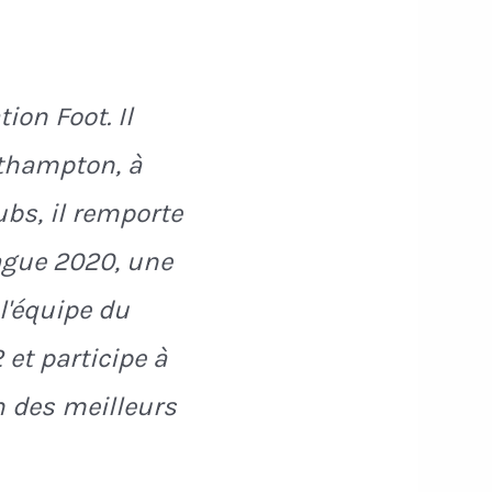
on Foot. Il
uthampton, à
ubs, il remporte
ague 2020, une
l'équipe du
 et participe à
n des meilleurs