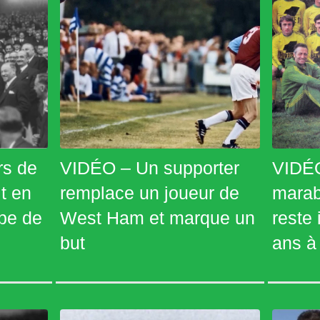
rs de
VIDÉO – Un supporter
VIDÉO
t en
remplace un joueur de
marab
pe de
West Ham et marque un
reste
but
ans à