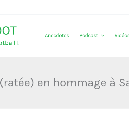
OOT
Anecdotes
Podcast
Vidéo
tball !
 (ratée) en hommage à 