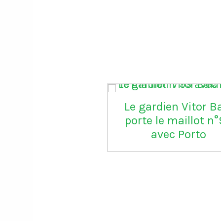
Le gardien Vitor B
porte le maillot n
avec Porto
onald Trump
ie la FIFA d’avoir
aré une grande