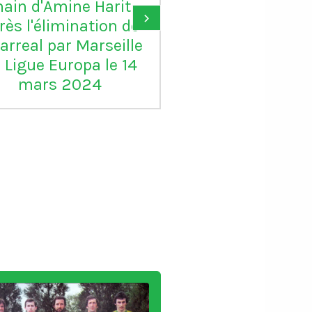
ain d'Amine Harit
largement le B
›
rès l'élimination de
d'or, je suis c
larreal par Marseille
pour lui"
 Ligue Europa le 14
mars 2024