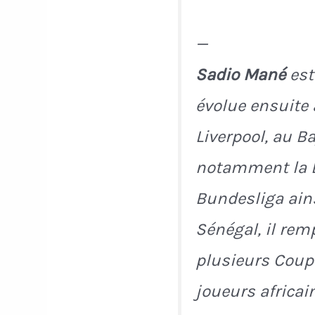
—
Sadio Mané
est
évolue ensuite
Liverpool, au B
notamment la L
Bundesliga ains
Sénégal, il rem
plusieurs Coup
joueurs africai