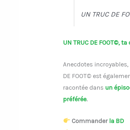
UN TRUC DE FO
UN TRUC DE FOOT©, ta d
Anecdotes incroyables, 
DE FOOT© est également
racontée dans
un épis
préférée
.
Commander
la BD