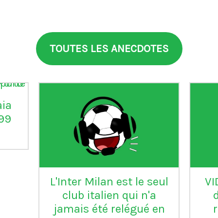
TOUTES LES ANECDOTES
aia
°99
L'Inter Milan est le seul
VI
club italien qui n'a
jamais été relégué en