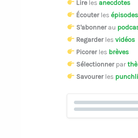
Lire
les
anecdotes
Écouter
les
épisode
S'abonner
au
podca
Regarder
les
vidéos
Picorer
les
brèves
Sélectionner
par
th
Savourer
les
punchl