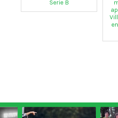
Serie B
m
ap
Vil
en