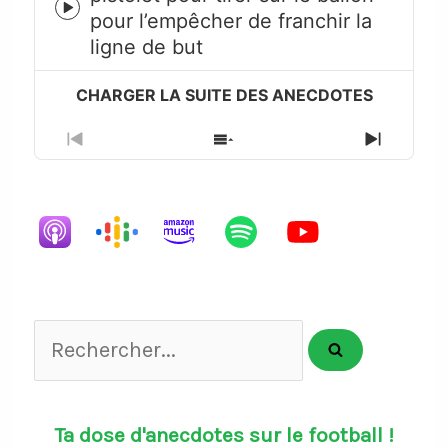
Episode
pour l’empêcher de franchir la
play
ligne de but
icon
Previous
Show
Next
Episode
Episodes
Episode
List
Rechercher...
Ta dose d'anecdotes sur le football !