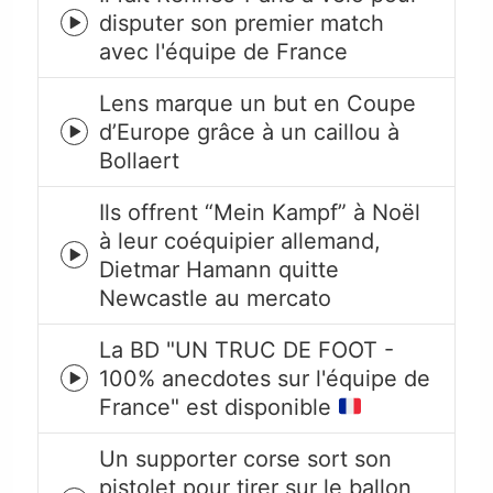
disputer son premier match
Episode
avec l'équipe de France
play
icon
Lens marque un but en Coupe
d’Europe grâce à un caillou à
Episode
Bollaert
play
icon
Ils offrent “Mein Kampf” à Noël
à leur coéquipier allemand,
Episode
Dietmar Hamann quitte
play
Newcastle au mercato
icon
La BD "UN TRUC DE FOOT -
100% anecdotes sur l'équipe de
Episode
France" est disponible
play
icon
Un supporter corse sort son
pistolet pour tirer sur le ballon