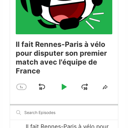
Il fait Rennes-Paris à vélo
pour disputer son premier
match avec l'équipe de
France
1
x
Skip
Play
Jump
Change
Share
Playback
This
Backward
Pause
Forward
Rate
Episode
Search
Episodes
Il fait Rennes-Paris à vélo pour