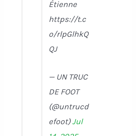
Étienne
https://t.c
o/rlpGlhkQ
QJ
— UN TRUC
DE FOOT
(@untrucd
efoot)
Jul