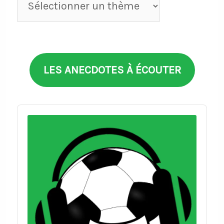
par
thèmes
LES ANECDOTES À ÉCOUTER
Audio
Player