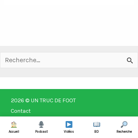
Rechercher :
2026 ©
UN TRUC DE FOOT
Contact
Mentions légales
Accueil
Podcast
Vidéos
BD
Recherche