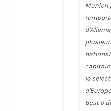
Munich p
remport
d'Allema
plusieur
nationale
capitaine
la sélec
d'Europe
Best à d