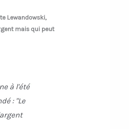
ute Lewandowski,
argent mais qui peut
e à l'été
dé : "Le
'argent