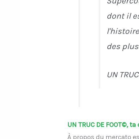
Supercou
dont il e
l'histoir
des plus
UN TRUC
UN TRUC DE FOOT©, ta d
À propos du mercato es