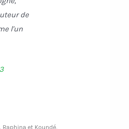
ogne,
buteur de
me l'un
23
, Raphina et Koundé,