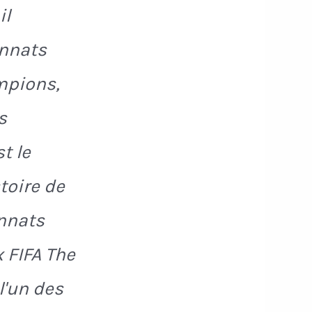
il
nnats
mpions,
s
t le
stoire de
onnats
 FIFA The
l'un des