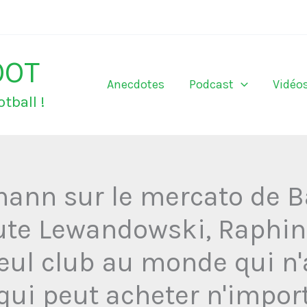
OOT
Anecdotes
Podcast
Vidéo
tball !
ann sur le mercato de Ba
ute Lewandowski, Raphina
seul club au monde qui n'
qui peut acheter n'import