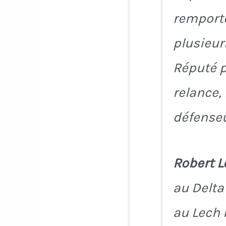
remporte
plusieur
Réputé p
relance,
défenseu
Robert 
au Delta
au Lech 