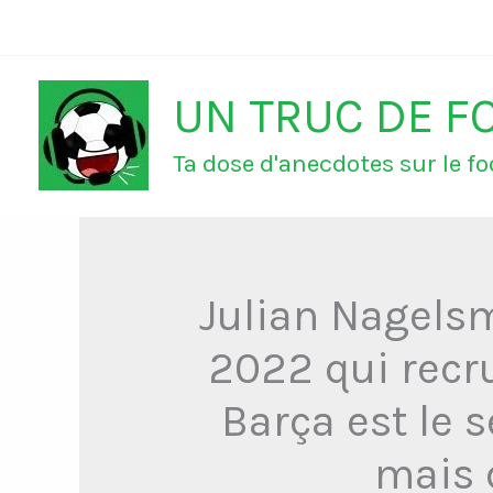
Aller
au
UN TRUC DE F
contenu
Ta dose d'anecdotes sur le foo
Julian Nagelsm
2022 qui recr
Barça est le 
mais 