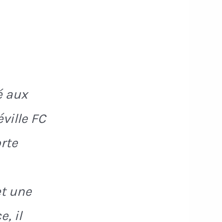
é aux
ville FC
orte
t une
, il