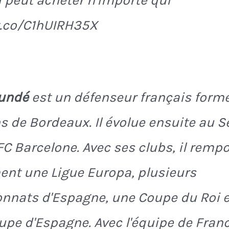
 peut acheter n'importe qui"
t.co/C1hUIRH35X
oundé
est un défenseur français form
s de Bordeaux. Il évolue ensuite au Sé
FC Barcelone. Avec ses clubs, il remp
nt une Ligue Europa, plusieurs
nnats d'Espagne, une Coupe du Roi e
pe d'Espagne. Avec l'équipe de France