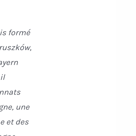
is formé
Pruszków,
ayern
il
nnats
gne, une
e et des