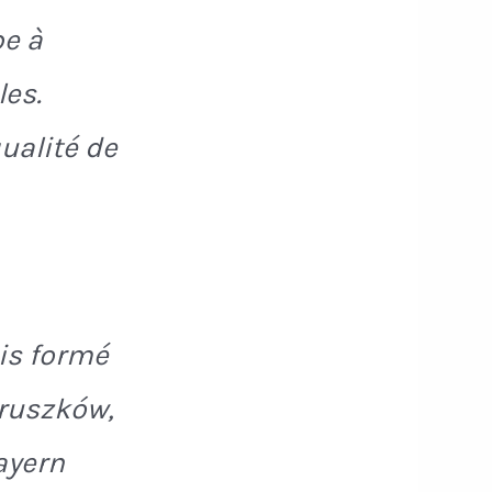
pe à
les.
ualité de
is formé
Pruszków,
ayern