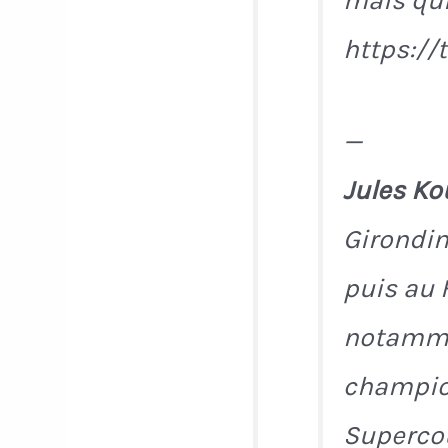
mais qui
https://
—
Jules K
Girondin
puis au 
notamme
champio
Supercou