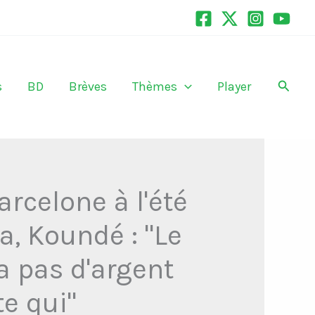
Recher
s
BD
Brèves
Thèmes
Player
rcelone à l'été
, Koundé : "Le
a pas d'argent
e qui"