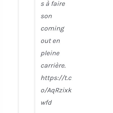
s à faire
son
coming
out en
pleine
carrière.
https://t.c
o/AqRzixk
wfd