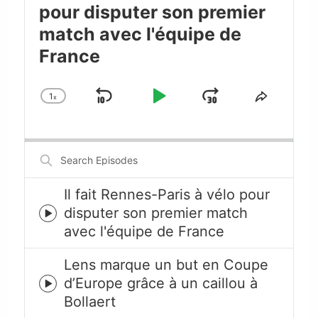
pour disputer son premier
match avec l'équipe de
France
1
x
Skip
Play
Jump
Change
Share
Playback
This
Backward
Pause
Forward
Rate
Episode
Search
Episodes
Il fait Rennes-Paris à vélo pour
disputer son premier match
Episode
avec l'équipe de France
play
icon
Lens marque un but en Coupe
d’Europe grâce à un caillou à
Episode
Bollaert
play
icon