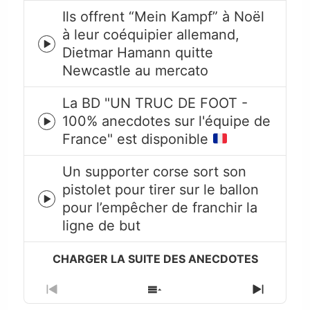
Ils offrent “Mein Kampf” à Noël
à leur coéquipier allemand,
Episode
Dietmar Hamann quitte
play
Newcastle au mercato
icon
La BD "UN TRUC DE FOOT -
100% anecdotes sur l'équipe de
Episode
France" est disponible
play
icon
Un supporter corse sort son
pistolet pour tirer sur le ballon
Episode
pour l’empêcher de franchir la
play
ligne de but
icon
Previous
Show
Next
Episode
Episodes
Episode