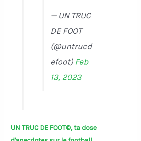
— UN TRUC
DE FOOT
(@untrucd
efoot)
Feb
13, 2023
UN TRUC DE FOOT©, ta dose
d'anecdotes sur le football