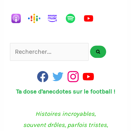
List
Rechercher...
F
T
I
Y
a
w
n
o
c
i
s
u
Ta dose d'anecdotes sur le football !
e
t
t
T
b
t
a
u
o
e
g
b
o
r
r
e
k
a
Histoires incroyables,
m
souvent drôles, parfois tristes,