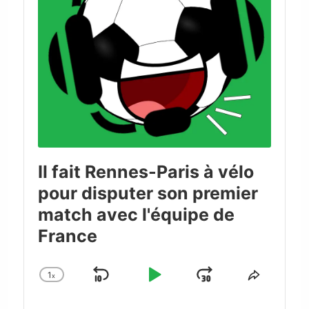
Il fait Rennes-Paris à vélo
pour disputer son premier
match avec l'équipe de
France
1
x
Skip
Play
Jump
Change
Share
Playback
This
Backward
Pause
Forward
Rate
Episode