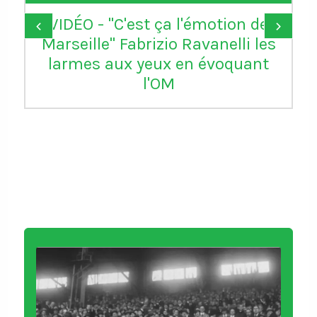
Donald Trump remercie la FIFA
‹
›
d’avoir "réparé une grande
injustice" en annulant le carton
rouge de Balogun reçu avec les
USA contre la Bosnie-
Herzégovine. L'attaquant de
Monaco pourra jouer le 8e
contre la Belgique qui se dit
"stupéfaite" de cette décision
https://t.co/6zqyrhe4Ty