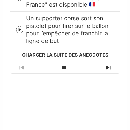
France" est disponible
play
icon
Un supporter corse sort son
pistolet pour tirer sur le ballon
Episode
pour l’empêcher de franchir la
play
ligne de but
icon
Previous
Show
Next
Episode
Episodes
Episode
List