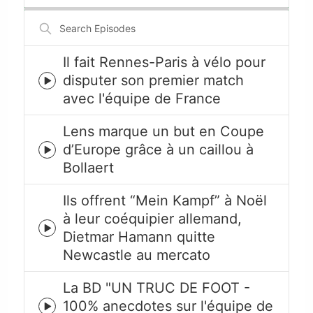
Search
Episodes
Il fait Rennes-Paris à vélo pour
disputer son premier match
Episode
avec l'équipe de France
play
icon
Lens marque un but en Coupe
d’Europe grâce à un caillou à
Episode
Bollaert
play
icon
Ils offrent “Mein Kampf” à Noël
à leur coéquipier allemand,
Episode
Dietmar Hamann quitte
play
Newcastle au mercato
icon
La BD "UN TRUC DE FOOT -
100% anecdotes sur l'équipe de
Episode