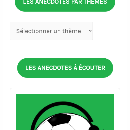
LES ANECDOTES PAR THÈMES
Anecdotes
par
thèmes
LES ANECDOTES À ÉCOUTER
Audio
Player