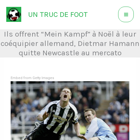
Aller
UN TRUC DE FOOT
au
contenu
Ils offrent “Mein Kampf” à Noël à leur
coéquipier allemand, Dietmar Hamann
quitte Newcastle au mercato
Embed from Getty Images