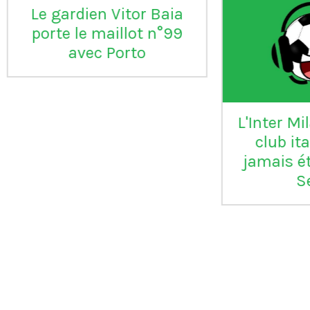
aia
°99
L'Inter Milan est le seul
VI
club italien qui n'a
jamais été relégué en
Serie B
m
ap
Vil
en