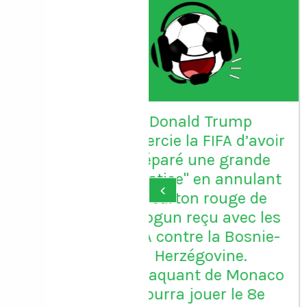
Le gardien Vitor B
porte le maillot n
avec Porto
onald Trump
ie la FIFA d’avoir
aré une grande
ice" en annulant
‹
arton rouge de
un reçu avec les
ontre la Bosnie-
erzégovine.
quant de Monaco
ra jouer le 8e