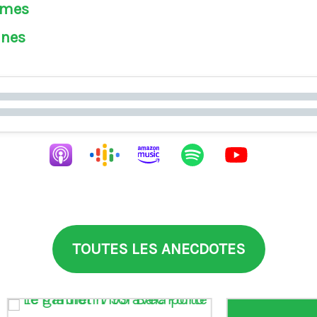
èmes
ines
TOUTES LES ANECDOTES