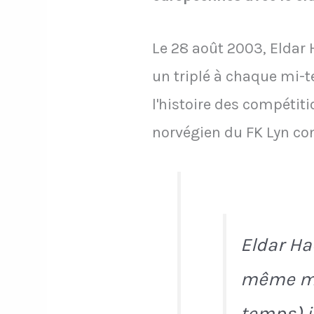
Le 28 août 2003, Eldar
un triplé à chaque mi-te
l'histoire des compétit
norvégien du FK Lyn con
Eldar H
même mat
temps) i