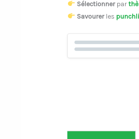
Sélectionner
par
th
Savourer
les
punchl