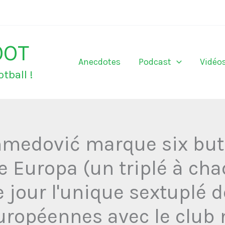
OOT
Anecdotes
Podcast
Vidéo
tball !
hmedović marque six but
e Europa (un triplé à ch
e jour l'unique sextuplé de
uropéennes avec le club 