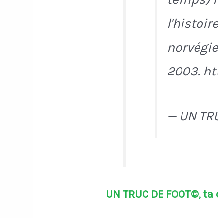
l'histoi
norvégie
2003. h
— UN TR
UN TRUC DE FOOT©, ta d