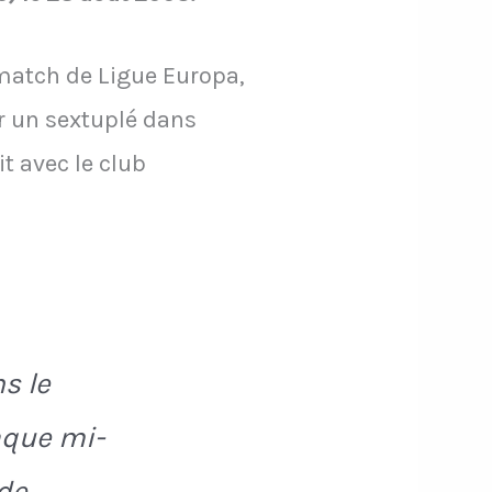
match de Ligue Europa,
er un sextuplé dans
t avec le club
s le
aque mi-
 de