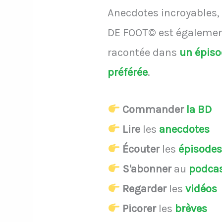
Anecdotes incroyables, 
DE FOOT© est également
racontée dans
un épis
préférée
.
Commander
la BD
Lire
les
anecdotes
Écouter
les
épisode
S'abonner
au
podca
Regarder
les
vidéos
Picorer
les
brèves