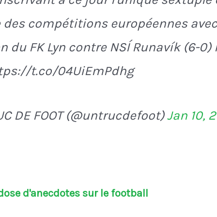
re des compétitions européennes avec
n du FK Lyn contre NSÍ Runavík (6-0) 
ttps://t.co/04UiEmPdhg
UC DE FOOT (@untrucdefoot)
Jan 10, 
ose d'anecdotes sur le football