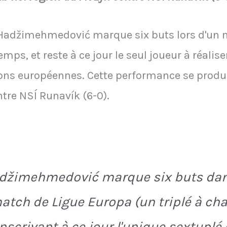
 Hadžimehmedović marque six buts lors d'un 
mps, et reste à ce jour le seul joueur à réalis
ions européennes. Cette performance se produi
tre NSÍ Runavík (6-0).
adžimehmedović marque six buts dan
ch de Ligue Europa (un triplé à ch
nscrivant à ce jour l'unique sextuplé