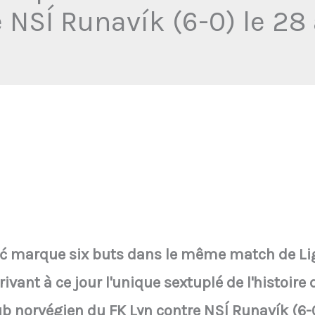
e NSÍ Runavík (6-0) le 28
 marque six buts dans le même match de Ligu
vant à ce jour l'unique sextuplé de l'histoire
b norvégien du FK Lyn contre NSÍ Runavík (6-0