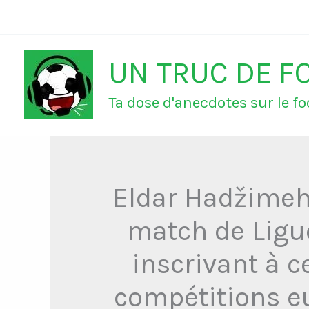
Aller
au
UN TRUC DE F
contenu
Ta dose d'anecdotes sur le foo
Eldar Hadžime
match de Ligu
inscrivant à c
compétitions e