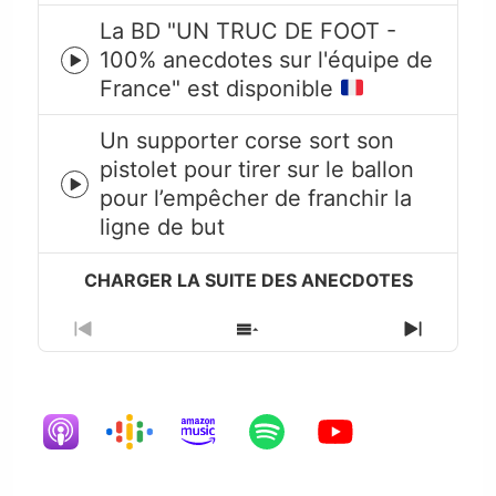
La BD "UN TRUC DE FOOT -
100% anecdotes sur l'équipe de
Episode
France" est disponible
play
icon
Un supporter corse sort son
pistolet pour tirer sur le ballon
Episode
pour l’empêcher de franchir la
play
ligne de but
icon
Previous
Show
Next
Episode
Episodes
Episode
List