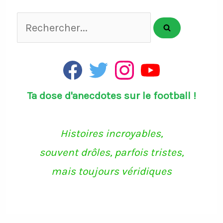
Rechercher...
F
T
I
Y
a
w
n
o
c
i
s
u
Ta dose d'anecdotes sur le football !
e
t
t
T
b
t
a
u
o
e
g
b
o
r
r
e
k
a
Histoires incroyables,
m
souvent drôles, parfois tristes,
mais toujours véridiques