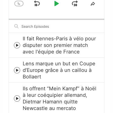
1
x
Skip
Play
Jump
Change
Share
Playback
This
Backward
Pause
Forward
Rate
Episode
Search
Episodes
Il fait Rennes-Paris à vélo pour
disputer son premier match
Episode
avec l'équipe de France
play
icon
Lens marque un but en Coupe
d’Europe grâce à un caillou à
Episode
Bollaert
play
icon
Ils offrent “Mein Kampf” à Noël
à leur coéquipier allemand,
Episode
Dietmar Hamann quitte
play
Newcastle au mercato
icon