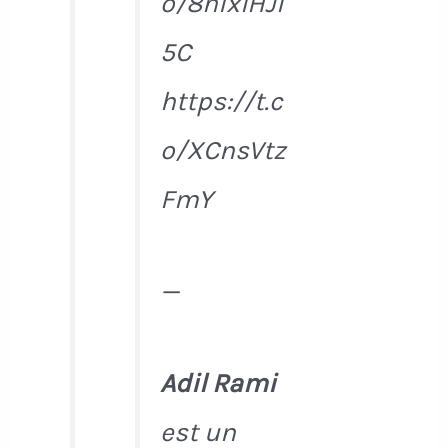
o/8nixIHJI
5C
https://t.c
o/XCnsVtz
FmY
—
Adil Rami
est un