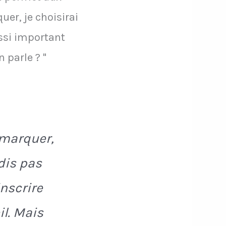
uer, je choisirai
ussi important
 parle ? "
 marquer,
 dis pas
inscrire
il. Mais