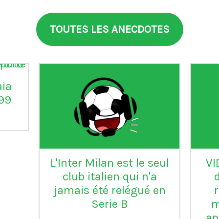
TOUTES LES ANECDOTES
aia
°99
L'Inter Milan est le seul
VI
club italien qui n'a
jamais été relégué en
Serie B
m
ap