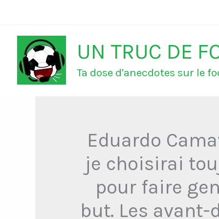
Aller
au
UN TRUC DE F
contenu
Ta dose d'anecdotes sur le foo
Eduardo Camavi
je choisirai to
pour faire gen
but. Les avant-d