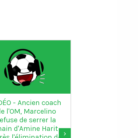
DÉO - Ancien coach
VIDÉO - Sadio 
de l'OM, Marcelino
candidat au Ball
refuse de serrer la
: "Karim mér
ain d'Amine Harit
largement le B
›
rès l'élimination de
d'or, je suis c