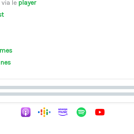
s
via le
player
st
èmes
ines