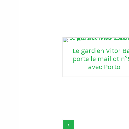
Le gardien Vitor B
porte le maillot n
avec Porto
onald Trump
ie la FIFA d’avoir
aré une grande
ice" en annulant
‹
arton rouge de