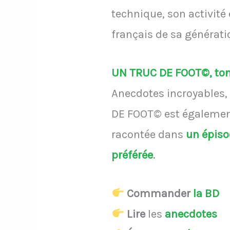
technique, son activité 
français de sa générati
UN TRUC DE FOOT©, ton 
Anecdotes incroyables, 
DE FOOT© est également
racontée dans
un épis
préférée
.
Commander
la BD
Lire
les
anecdotes