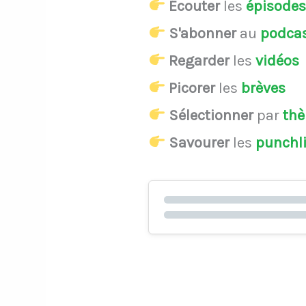
Écouter
les
épisode
S'abonner
au
podca
Regarder
les
vidéos
Picorer
les
brèves
Sélectionner
par
th
Savourer
les
punchl