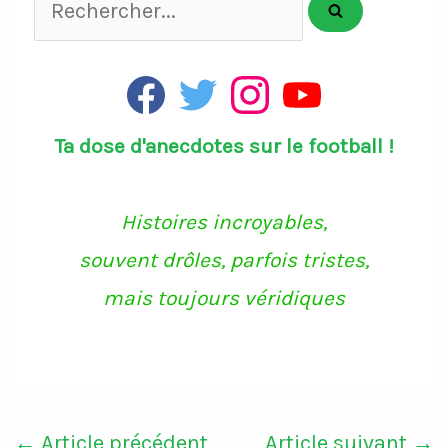
F
T
I
Y
a
w
n
o
c
i
s
u
Ta dose d'anecdotes sur le football !
e
t
t
T
b
t
a
u
o
e
g
b
o
r
r
e
k
a
Histoires incroyables,
m
souvent drôles, parfois tristes,
mais toujours véridiques
←
Article précédent
Article suivant
→