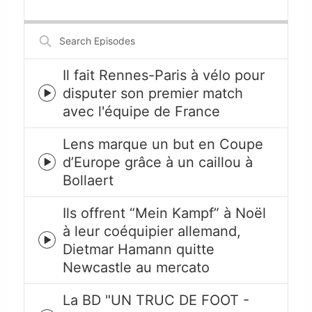
Backward
Pause
Forward
Rate
Episode
Search
Episodes
Il fait Rennes-Paris à vélo pour
disputer son premier match
Episode
avec l'équipe de France
play
icon
Lens marque un but en Coupe
d’Europe grâce à un caillou à
Episode
Bollaert
play
icon
Ils offrent “Mein Kampf” à Noël
à leur coéquipier allemand,
Episode
Dietmar Hamann quitte
play
Newcastle au mercato
icon
La BD "UN TRUC DE FOOT -