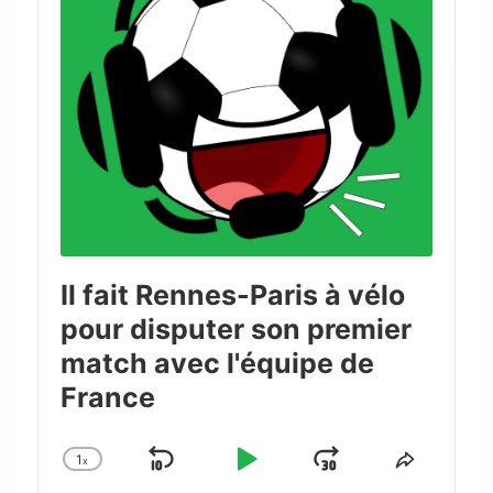
Il fait Rennes-Paris à vélo
pour disputer son premier
match avec l'équipe de
France
1
x
Skip
Play
Jump
Change
Share
Playback
This