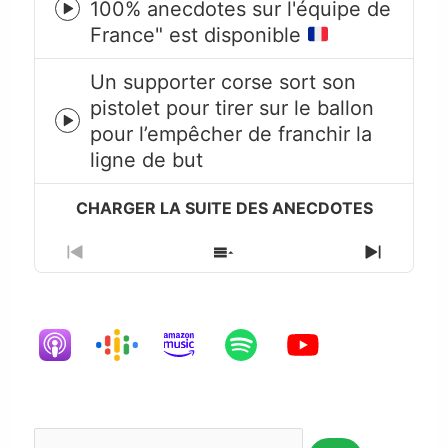
100% anecdotes sur l'équipe de
Episode
France" est disponible
play
icon
Un supporter corse sort son
pistolet pour tirer sur le ballon
Episode
pour l’empêcher de franchir la
play
ligne de but
icon
Previous
Show
Next
Episode
Episodes
Episode
List
Rechercher...