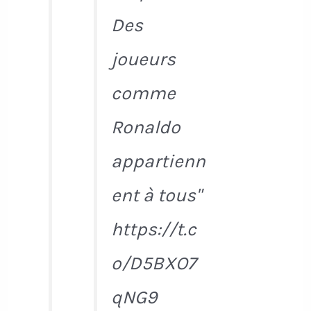
Des
joueurs
comme
Ronaldo
appartienn
ent à tous"
https://t.c
o/D5BXO7
qNG9