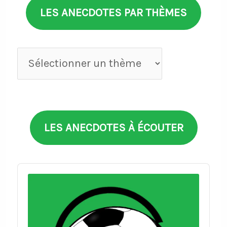
LES ANECDOTES PAR THÈMES
Anecdotes
par
thèmes
LES ANECDOTES À ÉCOUTER
Audio
Player