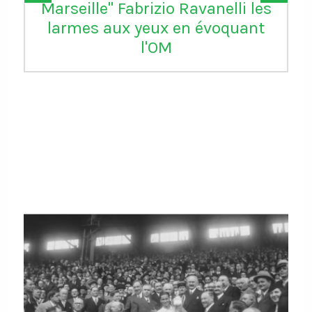
Marseille" Fabrizio Ravanelli les
larmes aux yeux en évoquant
l'OM