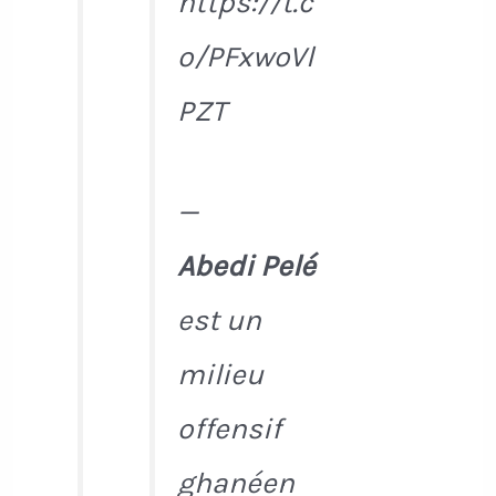
https://t.c
o/PFxwoVl
PZT
—
Abedi Pelé
est un
milieu
offensif
ghanéen