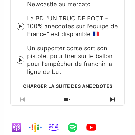
play
Newcastle au mercato
icon
La BD "UN TRUC DE FOOT -
100% anecdotes sur l'équipe de
Episode
France" est disponible
play
icon
Un supporter corse sort son
pistolet pour tirer sur le ballon
Episode
pour l’empêcher de franchir la
play
ligne de but
icon
Previous
Show
Next
Episode
Episodes
Episode
List