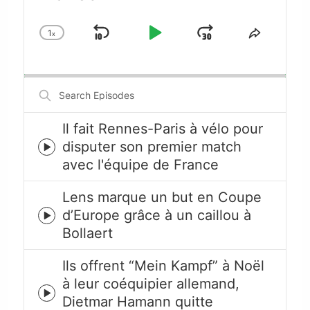
1
x
Skip
Play
Jump
Change
Share
Playback
This
Backward
Pause
Forward
Rate
Episode
Search
Episodes
Il fait Rennes-Paris à vélo pour
disputer son premier match
Episode
avec l'équipe de France
play
icon
Lens marque un but en Coupe
d’Europe grâce à un caillou à
Episode
Bollaert
play
icon
Ils offrent “Mein Kampf” à Noël
à leur coéquipier allemand,
Episode
Dietmar Hamann quitte