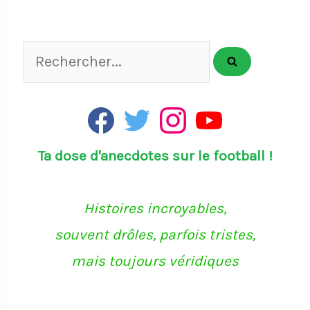
Rechercher...
F
T
I
Y
a
w
n
o
c
i
s
u
Ta dose d'anecdotes sur le football !
e
t
t
T
b
t
a
u
o
e
g
b
o
r
r
e
k
a
Histoires incroyables,
m
souvent drôles, parfois tristes,
mais toujours véridiques