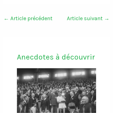
←
Article précédent
Article suivant
→
Anecdotes à découvrir