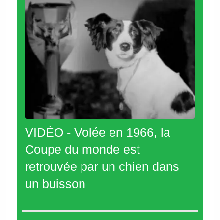
VIDÉO - Volée en 1966, la
Coupe du monde est
retrouvée par un chien dans
un buisson