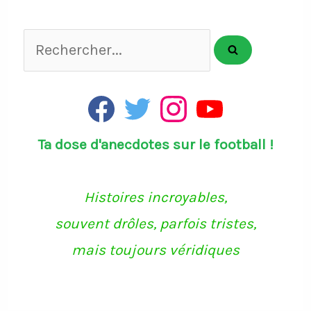
Rechercher...
F
T
I
Y
a
w
n
o
c
i
s
u
Ta dose d'anecdotes sur le football !
e
t
t
T
b
t
a
u
o
e
g
b
o
r
r
e
k
a
Histoires incroyables,
m
souvent drôles, parfois tristes,
mais toujours véridiques