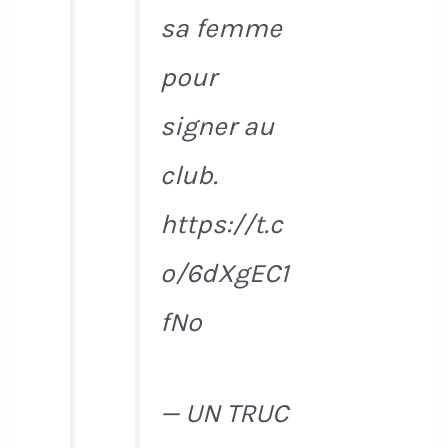
sa femme
pour
signer au
club.
https://t.c
o/6dXgEC1
fNo
— UN TRUC