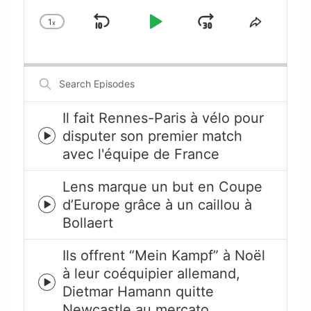
1
x
Skip
Play
Jump
Change
Share
Playback
This
Backward
Pause
Forward
Rate
Episode
Search
Episodes
Il fait Rennes-Paris à vélo pour
disputer son premier match
Episode
avec l'équipe de France
play
icon
Lens marque un but en Coupe
d’Europe grâce à un caillou à
Episode
Bollaert
play
icon
Ils offrent “Mein Kampf” à Noël
à leur coéquipier allemand,
Episode
Dietmar Hamann quitte
play
Newcastle au mercato