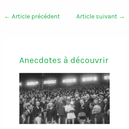
←
Article précédent
Article suivant
→
Anecdotes à découvrir