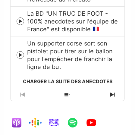
icon
La BD "UN TRUC DE FOOT -
100% anecdotes sur l'équipe de
Episode
France" est disponible
play
icon
Un supporter corse sort son
pistolet pour tirer sur le ballon
Episode
pour l’empêcher de franchir la
play
ligne de but
icon
Previous
Show
Next
Episode
Episodes
Episode
List