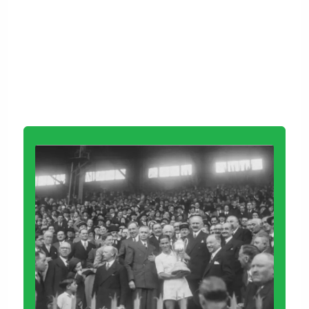
Monaco pourra jouer le 8e
contre la Belgique qui se dit
"stupéfaite" de cette décision
https://t.co/6zqyrhe4Ty