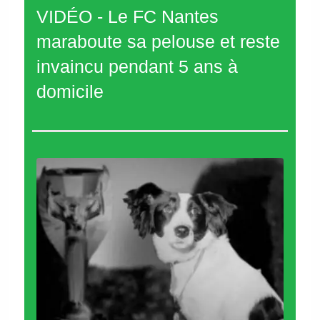
VIDÉO - Le FC Nantes
maraboute sa pelouse et reste
invaincu pendant 5 ans à
domicile