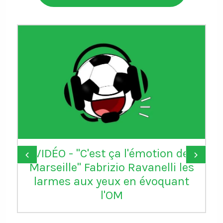
Donald Trump remercie la FIFA
‹
›
d’avoir "réparé une grande
injustice" en annulant le carton
rouge de Balogun reçu avec les
USA contre la Bosnie-
Herzégovine. L'attaquant de