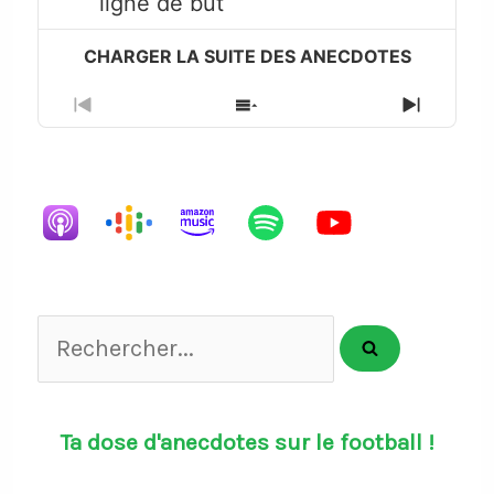
ligne de but
icon
Previous
Show
Next
Episode
Episodes
Episode
List
Rechercher...
Ta dose d'anecdotes sur le football !