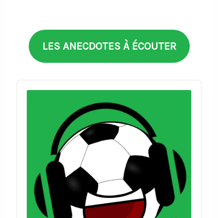
thèmes
LES ANECDOTES À ÉCOUTER
Audio
Player