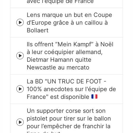
avec l'équipe de France
play
icon
Lens marque un but en Coupe
d’Europe grâce à un caillou à
Episode
Bollaert
play
icon
Ils offrent “Mein Kampf” à Noël
à leur coéquipier allemand,
Episode
Dietmar Hamann quitte
play
Newcastle au mercato
icon
La BD "UN TRUC DE FOOT -
100% anecdotes sur l'équipe de
Episode
France" est disponible
play
icon
Un supporter corse sort son
pistolet pour tirer sur le ballon
Episode
pour l’empêcher de franchir la
play