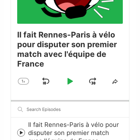
Il fait Rennes-Paris à vélo
pour disputer son premier
match avec l'équipe de
France
1
x
Skip
Play
Jump
Change
Share
Playback
This
Backward
Pause
Forward
Rate
Episode
Search
Episodes
Il fait Rennes-Paris à vélo pour
disputer son premier match
Episode