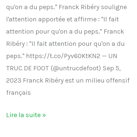
d'une
qu'on a du peps." Franck Ribéry souligne
valeur
l'attention apportée et affirme : "Il fait
de
attention pour qu'on a du peps." Franck
plusieurs
Ribéry : "Il fait attention pour qu'on a du
centaines
peps." https://t.co/Pyv60KtKN2 — UN
d'euros
TRUC DE FOOT (@untrucdefoot) Sep 5,
2023 Franck Ribéry est un milieu offensif
français
Franck
Lire la suite »
Ribéry