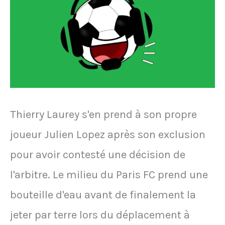
il
faut
éviter
de
se
prendre
Thierry Laurey s'en prend à son propre
la
joueur Julien Lopez après son exclusion
tête"
pour avoir contesté une décision de
l'arbitre. Le milieu du Paris FC prend une
bouteille d'eau avant de finalement la
jeter par terre lors du déplacement à