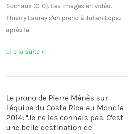
Sochaux (0-0). Les images en vidéo.
Thierry Laurey s'en prend à Julien Lopez
après la
VIDÉO
Lire la suite »
-
Thierry
Laurey
Le prono de Pierre Ménès sur
s'en
l'équipe du Costa Rica au Mondial
prend
2014: "Je ne les connais pas. C'est
à
une belle destination de