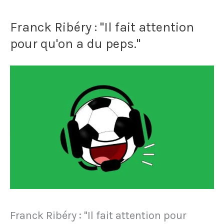
janvier
Franck Ribéry : "Il fait attention
2019,
pour qu'on a du peps."
Franck
Ribéry
mange
une
entrecôte
recouverte
de
feuilles
d'or
Franck Ribéry : "Il fait attention pour