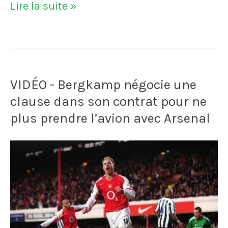
Franck
Lire la suite »
Ribéry
fait
un
VIDÉO - Bergkamp négocie une
"don"
clause dans son contrat pour ne
à
plus prendre l’avion avec Arsenal
l’Aviron
Bayonnais
Football
Club
pour