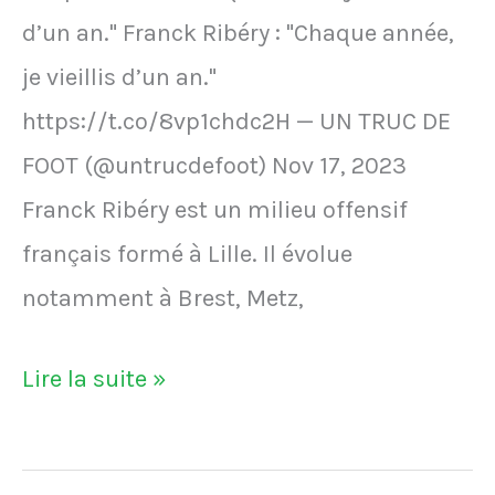
de
d’un an." Franck Ribéry : "Chaque année,
l'OM
je vieillis d’un an."
Djibril
https://t.co/8vp1chdc2H — UN TRUC DE
Cissé
FOOT (@untrucdefoot) Nov 17, 2023
et
Franck Ribéry est un milieu offensif
Samir
français formé à Lille. Il évolue
Nasri
notamment à Brest, Metz,
en
les
Franck
Lire la suite »
enfermant
Ribéry
dans
: