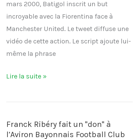
mars 2000, Batigol inscrit un but
pour
incroyable avec la Fiorentina face à
s’amuser
Manchester United. Le tweet diffuse une
depuis
vidéo de cette action. Le script ajoute lui-
le
même la phrase
toit
du
VIDÉO
Lire la suite »
centre
-
d’entraînement.
Le
Pas
but
réputé
Franck Ribéry fait un "don" à
incroyable
pour
l’Aviron Bayonnais Football Club
de