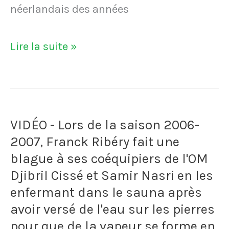
néerlandais des années
VIDÉO
Lire la suite »
-
Bergkamp
négocie
VIDÉO - Lors de la saison 2006-
une
2007, Franck Ribéry fait une
clause
blague à ses coéquipiers de l'OM
dans
Djibril Cissé et Samir Nasri en les
son
enfermant dans le sauna après
avoir versé de l'eau sur les pierres
contrat
pour que de la vapeur se forme en