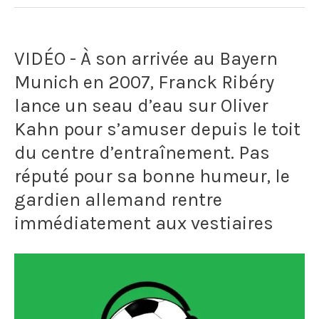
:
"Il
VIDÉO - À son arrivée au Bayern
fait
Munich en 2007, Franck Ribéry
attention
lance un seau d’eau sur Oliver
pour
Kahn pour s’amuser depuis le toit
qu'on
du centre d’entraînement. Pas
réputé pour sa bonne humeur, le
a
gardien allemand rentre
du
immédiatement aux vestiaires
peps."