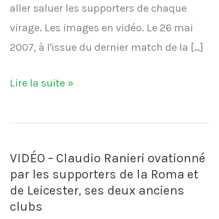
aller saluer les supporters de chaque
virage. Les images en vidéo. Le 26 mai
2007, à l'issue du dernier match de la […]
VIDÉO
Lire la suite »
-
Franck
Ribéry
VIDÉO – Claudio Ranieri ovationné
fait
par les supporters de la Roma et
ses
de Leicester, ses deux anciens
adieux
clubs