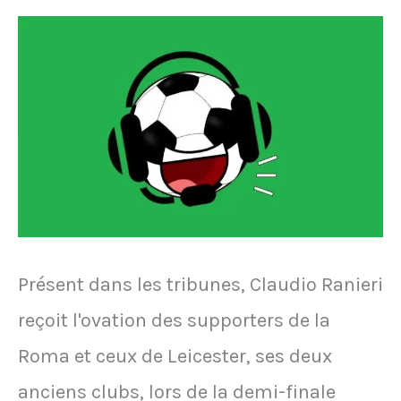
au
Vélodrome
à
la
fin
du
dernier
match
Présent dans les tribunes, Claudio Ranieri
de
reçoit l'ovation des supporters de la
la
Roma et ceux de Leicester, ses deux
saison
anciens clubs, lors de la demi-finale
Marseille-