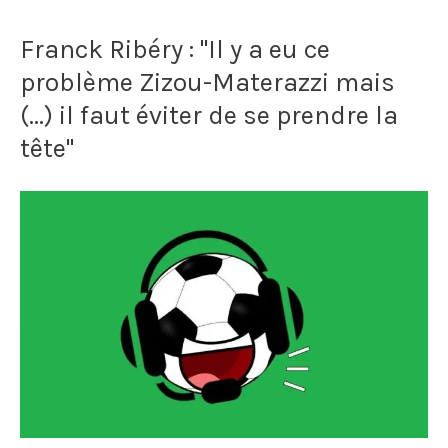
le
"Chaque
Franck Ribéry : "Il y a eu ce
sauna
année,
problème Zizou-Materazzi mais
après
je
(...) il faut éviter de se prendre la
avoir
vieillis
tête"
versé
d’un
de
an."
l'eau
sur
les
pierres
pour