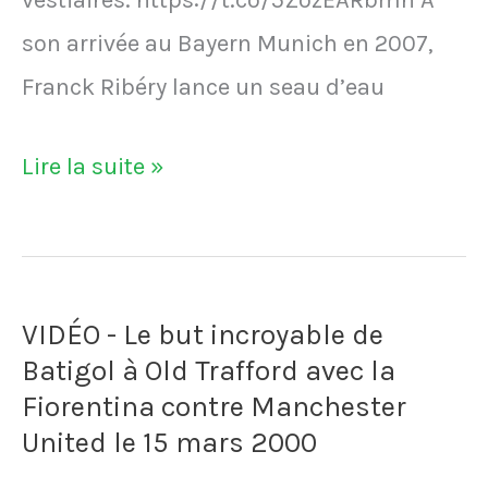
vestiaires. https://t.co/5ZozEARbmn À
son arrivée au Bayern Munich en 2007,
Franck Ribéry lance un seau d’eau
VIDÉO
Lire la suite »
-
À
son
VIDÉO - Le but incroyable de
arrivée
Batigol à Old Trafford avec la
au
Fiorentina contre Manchester
Bayern
United le 15 mars 2000
Munich