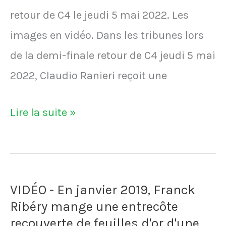
retour de C4 le jeudi 5 mai 2022. Les
Sedan
images en vidéo. Dans les tribunes lors
le
de la demi-finale retour de C4 jeudi 5 mai
26
2022, Claudio Ranieri reçoit une
mai
2007.
VIDÉO
Lire la suite »
L'international
–
français
Claudio
fait
Ranieri
un
VIDÉO - En janvier 2019, Franck
ovationné
tour
Ribéry mange une entrecôte
par
d'honneur
recouverte de feuilles d'or d'une