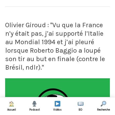
de
d'eau
Pierre
avant
Olivier Giroud : "Vu que la France
Ménès
de
n’y était pas, j’ai supporté l’Italie
sur
finalement
au Mondial 1994 et j’ai pleuré
l'équipe
la
lorsque Roberto Baggio a loupé
du
son tir au but en finale (contre le
jeter
Brésil, ndlr)."
Costa
par
Rica
terre
au
lors
Mondial
du
2014:
déplacement
Accueil
Podcast
Vidéos
BD
Recherche