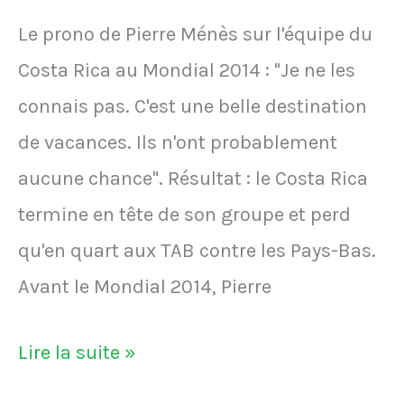
décision
Le prono de Pierre Ménès sur l'équipe du
de
Costa Rica au Mondial 2014 : "Je ne les
l'arbitre.
connais pas. C'est une belle destination
Le
de vacances. Ils n'ont probablement
milieu
aucune chance". Résultat : le Costa Rica
du
termine en tête de son groupe et perd
Paris
qu'en quart aux TAB contre les Pays-Bas.
FC
Avant le Mondial 2014, Pierre
prend
Le
Lire la suite »
une
prono
bouteille