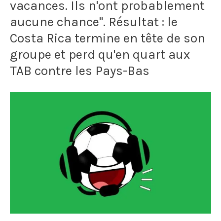
son
vacances. Ils n'ont probablement
aucune chance". Résultat : le
propre
Costa Rica termine en tête de son
joueur
groupe et perd qu'en quart aux
Julien
TAB contre les Pays-Bas
Lopez
après
son
exclusion
pour
avoir
contesté
une