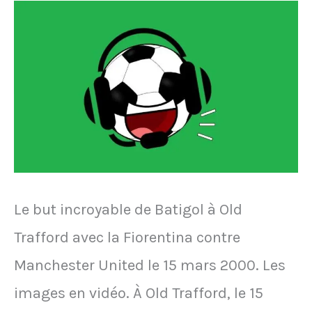
en
2007,
Franck
Ribéry
lance
un
seau
Le but incroyable de Batigol à Old
d’eau
Trafford avec la Fiorentina contre
sur
Manchester United le 15 mars 2000. Les
Oliver
images en vidéo. À Old Trafford, le 15
Kahn