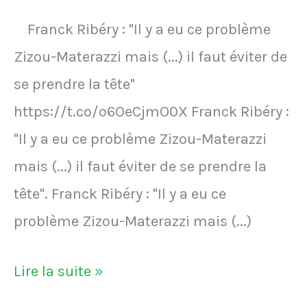
que
de
Franck Ribéry : "Il y a eu ce problème
la
Zizou-Materazzi mais (...) il faut éviter de
vapeur
se prendre la tête"
se
https://t.co/o6OeCjmO0X Franck Ribéry :
forme
"Il y a eu ce problème Zizou-Materazzi
en
mais (...) il faut éviter de se prendre la
masse
tête". Franck Ribéry : "Il y a eu ce
problème Zizou-Materazzi mais (...)
Franck
Lire la suite »
Ribéry