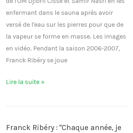
de l'OM Djibril Cissé et Samir Nasri en les
enfermant dans le sauna après avoir
versé de l'eau sur les pierres pour que de
la vapeur se forme en masse. Les images
en vidéo. Pendant la saison 2006-2007,
Franck Ribéry se joue
VIDÉO
Lire la suite »
-
Lors
de
Franck Ribéry : "Chaque année, je
la