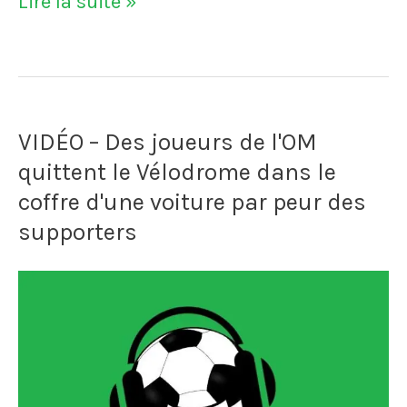
VIDÉO
Lire la suite »
–
Edouard
Mendy
VIDÉO – Des joueurs de l'OM
est
quittent le Vélodrome dans le
au
coffre d'une voiture par peur des
chômage
supporters
quand
il
est
repéré
par