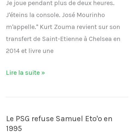
Je joue pendant plus de deux heures.
J'éteins la console. José Mourinho
m'appelle." Kurt Zouma revient sur son
transfert de Saint-Etienne à Chelsea en
2014 et livre une
L'incroyable
Lire la suite »
coup
de
fil
Le PSG refuse Samuel Eto'o en
de
1995
Mourinho