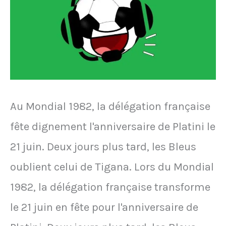
dans
le
coffre
d'une
voiture
par
Au Mondial 1982, la délégation française
peur
fête dignement l'anniversaire de Platini le
des
21 juin. Deux jours plus tard, les Bleus
supporters
oublient celui de Tigana. Lors du Mondial
1982, la délégation française transforme
le 21 juin en fête pour l'anniversaire de