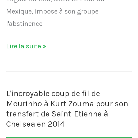
Mexique, impose à son groupe
l'abstinence
Le
Lire la suite »
sélectionneur
du
Mexique
L'incroyable coup de fil de
interdit
Mourinho à Kurt Zouma pour son
à
transfert de Saint-Etienne à
ses
Chelsea en 2014
joueurs