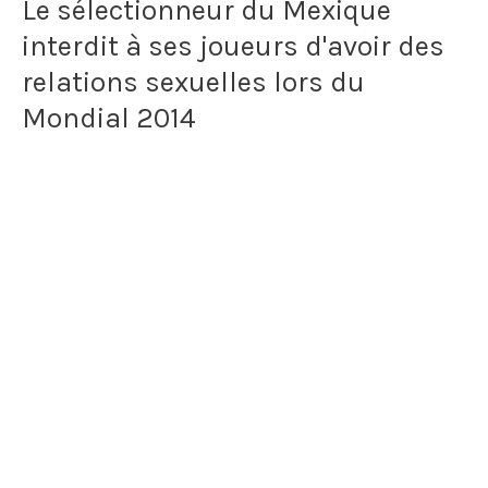
Le sélectionneur du Mexique
après
interdit à ses joueurs d'avoir des
le
relations sexuelles lors du
sort
Mondial 2014
jeté
par
l'entraîneur
Béla
Guttmann