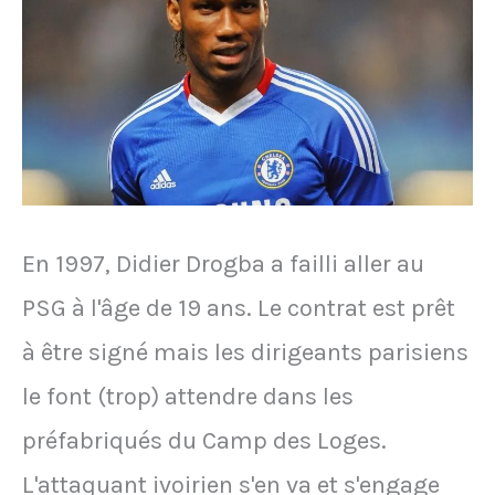
sa
"petite
amie"
en
direct
à
En 1997, Didier Drogba a failli aller au
la
PSG à l'âge de 19 ans. Le contrat est prêt
télévision
à être signé mais les dirigeants parisiens
le font (trop) attendre dans les
préfabriqués du Camp des Loges.
L'attaquant ivoirien s'en va et s'engage