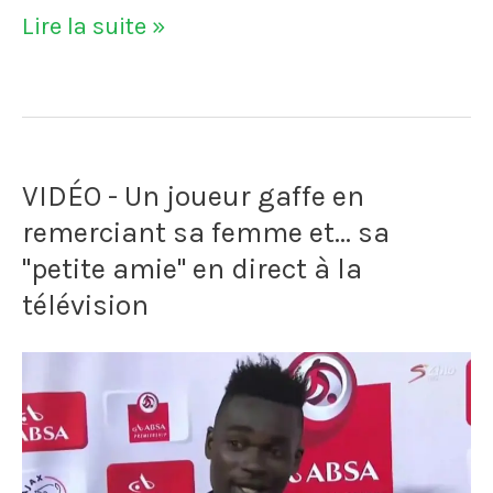
Le
Lire la suite »
en
PSG
2014
refuse
Samuel
VIDÉO - Un joueur gaffe en
Eto'o
remerciant sa femme et... sa
en
"petite amie" en direct à la
1995
télévision