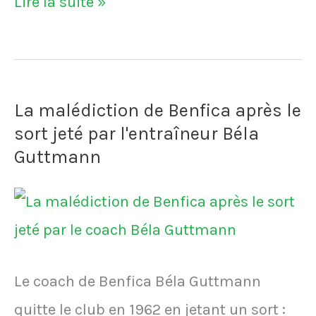
Gareth
Lire la suite »
Bale
et
sa
La malédiction de Benfica après le
banderole
sort jeté par l'entraîneur Béla
provocatrice
Guttmann
:
"Pays
de
Galles,
Le coach de Benfica Béla Guttmann
Golf,
quitte le club en 1962 en jetant un sort :
Real