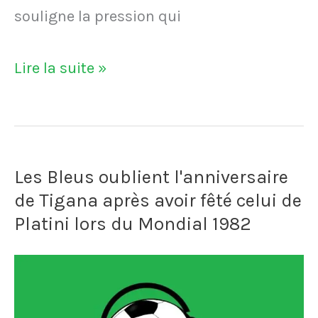
souligne la pression qui
VIDÉO
Lire la suite »
–
Des
joueurs
Les Bleus oublient l'anniversaire
de
de Tigana après avoir fêté celui de
l'OM
Platini lors du Mondial 1982
quittent
le
Vélodrome