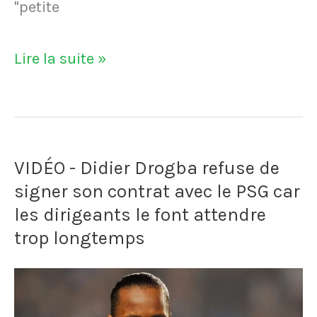
"petite
VIDÉO
Lire la suite »
-
Un
joueur
VIDÉO - Didier Drogba refuse de
gaffe
signer son contrat avec le PSG car
en
les dirigeants le font attendre
remerciant
trop longtemps
sa
femme
et...