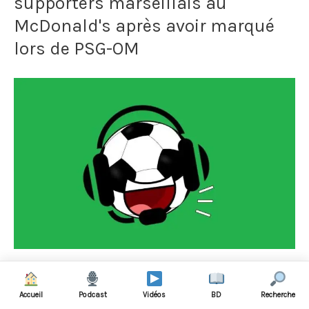
supporters marseillais au
Shirt
McDonald's après avoir marqué
vert
lors de PSG-OM
alors
qu'il
joue
à
Lyon
Après avoir marqué lors d'un PSG-OM,
Accueil
Podcast
Vidéos
BD
Recherche