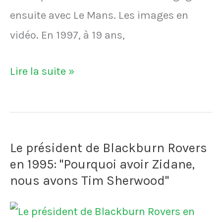
ensuite avec Le Mans. Les images en
vidéo. En 1997, à 19 ans,
VIDÉO
Lire la suite »
-
Didier
Drogba
Le président de Blackburn Rovers
refuse
en 1995: "Pourquoi avoir Zidane,
de
nous avons Tim Sherwood"
signer
son