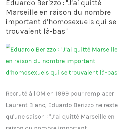
Eduardo Berizzo : "J’ai quitté
Cole
Marseille en raison du nombre
lors
important d’homosexuels qui se
de
trouvaient là-bas"
son
arrivée
au
LOSC
en
Recruté à l'OM en 1999 pour remplacer
2011
Laurent Blanc, Eduardo Berizzo ne reste
qu'une saison : "J’ai quitté Marseille en
raison du nombre important