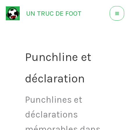
Aller
UN TRUC DE FOOT
au
contenu
Punchline et
déclaration
Punchlines et
déclarations
mémorables dans