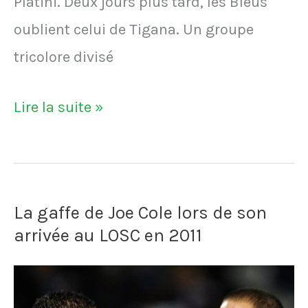
Platini. Deux jours plus tard, les Bleus
oublient celui de Tigana. Un groupe
tricolore divisé
Les
Lire la suite »
Bleus
oublient
l'anniversaire
La gaffe de Joe Cole lors de son
de
arrivée au LOSC en 2011
Tigana
après
avoir