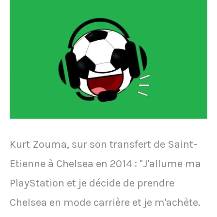
d'avoir
des
relations
sexuelles
lors
du
Mondial
Kurt Zouma, sur son transfert de Saint-
2014
Etienne à Chelsea en 2014 : "J'allume ma
PlayStation et je décide de prendre
Chelsea en mode carrière et je m'achète.