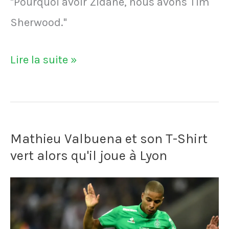
"Pourquoi avoir Zidane, nous avons Tim
longtemps
Sherwood."
Le
Lire la suite »
président
de
Blackburn
Mathieu Valbuena et son T-Shirt
Rovers
vert alors qu'il joue à Lyon
en
1995:
"Pourquoi
avoir