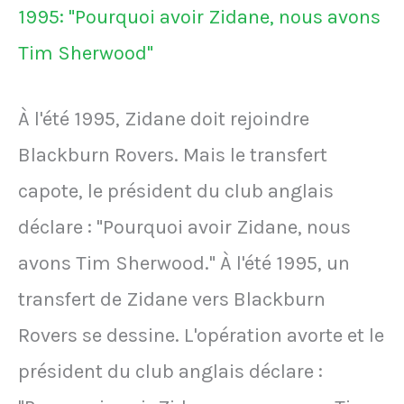
contrat
avec
le
À l'été 1995, Zidane doit rejoindre
PSG
Blackburn Rovers. Mais le transfert
car
capote, le président du club anglais
les
déclare : "Pourquoi avoir Zidane, nous
dirigeants
avons Tim Sherwood." À l'été 1995, un
le
transfert de Zidane vers Blackburn
font
Rovers se dessine. L'opération avorte et le
attendre
président du club anglais déclare :
trop