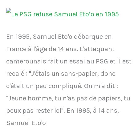
à
Kurt
Zouma
En 1995, Samuel Eto'o débarque en
pour
France à l'âge de 14 ans. L'attaquant
son
camerounais fait un essai au PSG et il est
transfert
recalé : "J'étais un sans-papier, donc
de
c'était un peu compliqué. On m'a dit :
Saint-
"Jeune homme, tu n'as pas de papiers, tu
Etienne
peux pas rester ici". En 1995, à 14 ans,
à
Samuel Eto'o
Chelsea