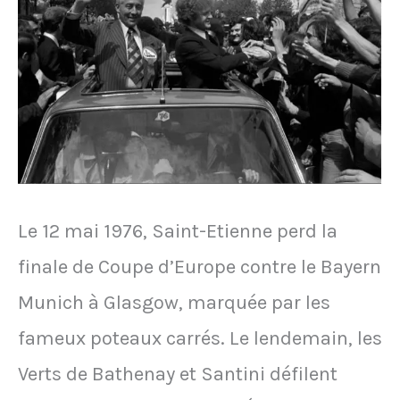
Saint-
Etienne
en
plein
derby
Le 12 mai 1976, Saint-Etienne perd la
finale de Coupe d’Europe contre le Bayern
Munich à Glasgow, marquée par les
fameux poteaux carrés. Le lendemain, les
Verts de Bathenay et Santini défilent