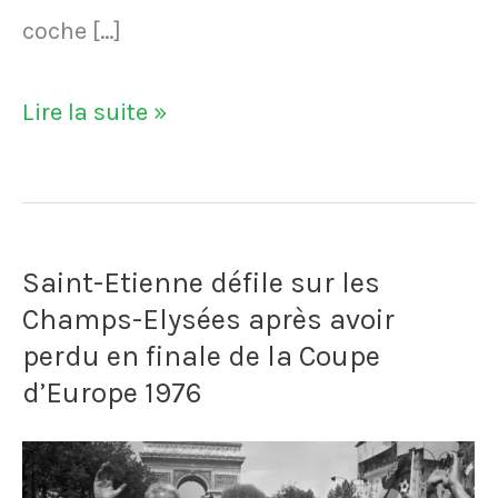
coche […]
VIDÉO
Lire la suite »
–
Un
supporter
Saint-Etienne défile sur les
lyonnais
Champs-Elysées après avoir
tacle
perdu en finale de la Coupe
un
d’Europe 1976
joueur
de