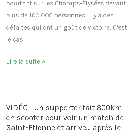
pourtant sur les Champs-Élysées devant
plus de 100.000 personnes. Il y a des
défaites qui ont un goût de victoire. C’est
le cas
Saint-
Lire la suite »
Etienne
défile
sur
VIDÉO - Un supporter fait 800km
les
en scooter pour voir un match de
Champs-
Saint-Etienne et arrive... après le
Elysées