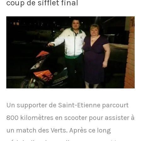
coup de sifflet final
après
avoir
perdu
en
finale
de
la
Coupe
Un supporter de Saint-Etienne parcourt
d’Europe
800 kilomètres en scooter pour assister à
1976
un match des Verts. Après ce long