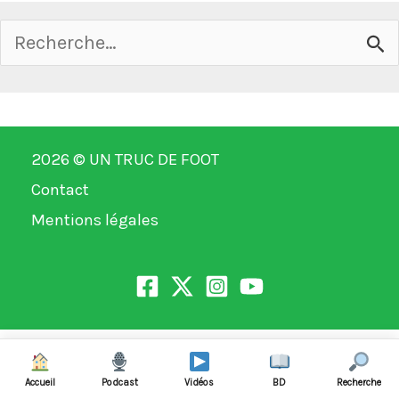
800km
Rechercher :
en
scooter
pour
2026 ©
UN TRUC DE FOOT
voir
Contact
un
Mentions légales
match
de
Saint-
Etienne
et
Accueil
Podcast
Vidéos
BD
Recherche