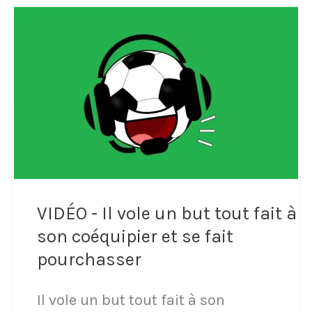
imite
la
célébration
mythique
de
Thierry
Henry
sous
VIDÉO - Il vole un but tout fait à
les
son coéquipier et se fait
yeux
pourchasser
du
Il vole un but tout fait à son
Français