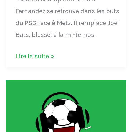
Fernandez se retrouve dans les buts
du PSG face à Metz. Il remplace Joël
Bats, blessé, à la mi-temps.
Luis
Lire la suite »
Fernandez
joue
gardien
avec
le
PSG