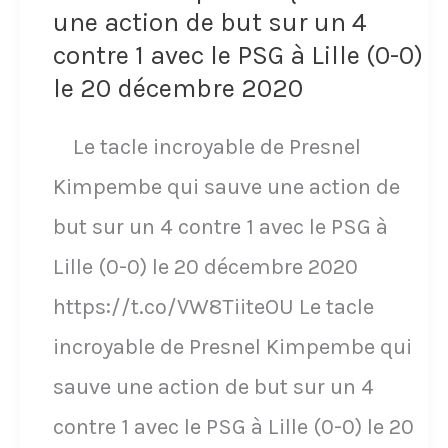
face
une action de but sur un 4
contre 1 avec le PSG à Lille (0-0)
à
le 20 décembre 2020
l'Argentine
au
Le tacle incroyable de Presnel
Mondial
Kimpembe qui sauve une action de
déjà
but sur un 4 contre 1 avec le PSG à
réalisée
Lille (0-0) le 20 décembre 2020
et
https://t.co/VW8TiiteOU Le tacle
réussie
incroyable de Presnel Kimpembe qui
avec
sauve une action de but sur un 4
Wolfsburg
contre 1 avec le PSG à Lille (0-0) le 20