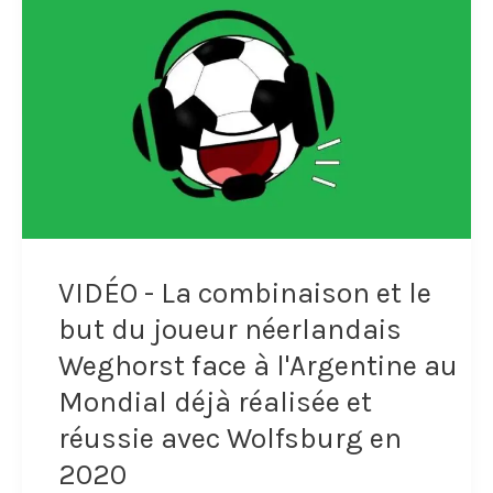
vole
(3-
un
1),
but
comme
tout
"Titi"
fait
20
à
ans
son
VIDÉO - La combinaison et le
plus
coéquipier
but du joueur néerlandais
tôt
et
Weghorst face à l'Argentine au
dans
Mondial déjà réalisée et
se
le
réussie avec Wolfsburg en
fait
2020
derby
pourchasser