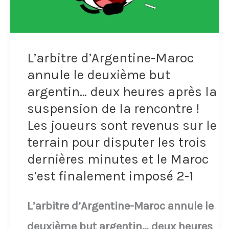
(3-
son
1).
propre
camp
L’arbitre d’Argentine-Maroc
après...
annule le deuxième but
un
argentin… deux heures après la
suspension de la rencontre !
tacle
Les joueurs sont revenus sur le
glissé
terrain pour disputer les trois
(non
dernières minutes et le Maroc
ce
s’est finalement imposé 2-1
n'est
L’arbitre d’Argentine-Maroc annule le
pas
deuxième but argentin… deux heures