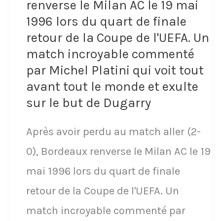
milieu
renverse le Milan AC le 19 mai
1996 lors du quart de finale
de
retour de la Coupe de l'UEFA. Un
terrain
match incroyable commenté
avec
par Michel Platini qui voit tout
l'Inter
avant tout le monde et exulte
Milan
sur le but de Dugarry
face
Après avoir perdu au match aller (2-
à
0), Bordeaux renverse le Milan AC le 19
Schalke
mai 1996 lors du quart de finale
04
retour de la Coupe de l'UEFA. Un
avec
match incroyable commenté par
Manuel