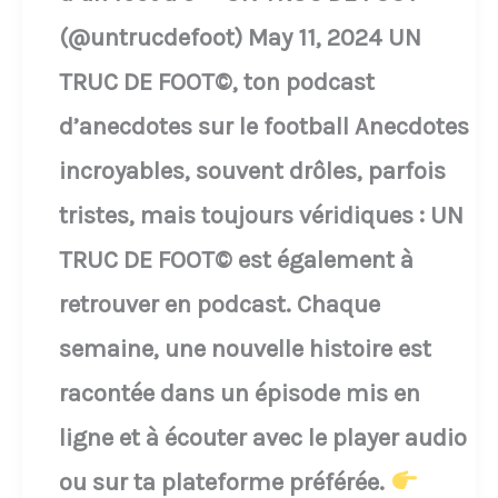
rencontre
(@untrucdefoot) May 11, 2024 UN
!
TRUC DE FOOT©, ton podcast
Les
d’anecdotes sur le football Anecdotes
joueurs
incroyables, souvent drôles, parfois
sont
tristes, mais toujours véridiques : UN
revenus
TRUC DE FOOT© est également à
sur
retrouver en podcast. Chaque
le
semaine, une nouvelle histoire est
terrain
racontée dans un épisode mis en
pour
ligne et à écouter avec le player audio
disputer
ou sur ta plateforme préférée.
les