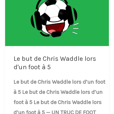
le
deuxième
but
argentin…
deux
heures
Le but de Chris Waddle lors
après
d'un foot à 5
la
Le but de Chris Waddle lors d’un foot
suspension
à 5 Le but de Chris Waddle lors d’un
de
foot à 5 Le but de Chris Waddle lors
la
d’un foot à 5 — UN TRUC DE FOOT