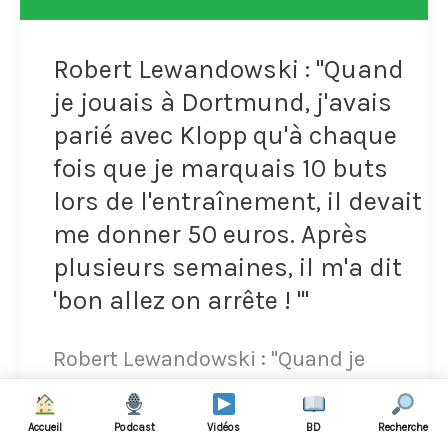
à
5
Robert Lewandowski : "Quand
je jouais à Dortmund, j'avais
parié avec Klopp qu'à chaque
fois que je marquais 10 buts
lors de l'entraînement, il devait
me donner 50 euros. Après
plusieurs semaines, il m'a dit
'bon allez on arrête ! '"
Robert Lewandowski : "Quand je
jouais à Dortmund, j'avais parié avec
Accueil
Podcast
Vidéos
BD
Recherche
Klopp qu'à chaque fois que je