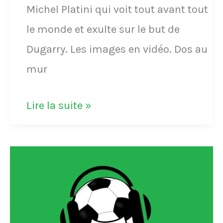
Michel Platini qui voit tout avant tout
Neuer
le monde et exulte sur le but de
dans
Dugarry. Les images en vidéo. Dos au
les
mur
buts
au
VIDÉO
Lire la suite »
bout
-
de
Après
47
avoir
secondes
perdu
de
au
jeu