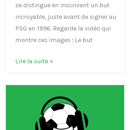
se distingue en inscrivant un but
avant
incroyable, juste avant de signer au
tout
PSG en 1996. Regarde la vidéo qui
le
montre ces images : Le but
monde
et
VIDÉO
Lire la suite »
exulte
-
sur
Le
le
but
but
incroyable
de
de
Dugarry