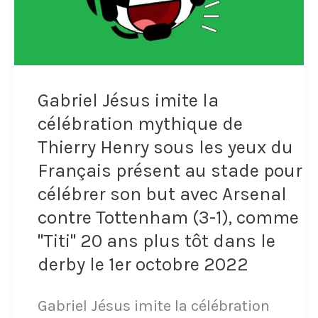
Leonardo
avec
son
club
Gabriel Jésus imite la
japonais
célébration mythique de
de
Thierry Henry sous les yeux du
Français présent au stade pour
Kashima
célébrer son but avec Arsenal
Antlers
contre Tottenham (3-1), comme
avant
"Titi" 20 ans plus tôt dans le
de
derby le 1er octobre 2022
signer
Gabriel Jésus imite la célébration
au