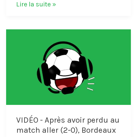
VIDÉO
Lire la suite »
-
Dejan
Stanković
marque
une
reprise
de
volée
incroyable
VIDÉO - Après avoir perdu au
du
match aller (2-0), Bordeaux