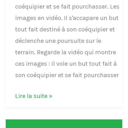
coéquipier et se fait pourchasser. Les
présent
images en vidéo. Il s'accapare un but
au
tout fait destiné à son coéquipier et
stade
déclenche une poursuite sur le
pour
terrain. Regarde la vidéo qui montre
célébrer
ces images : Il vole un but tout fait à
son
son coéquipier et se fait pourchasser
but
avec
VIDÉO
Lire la suite »
Arsenal
-
contre
Il
Tottenham