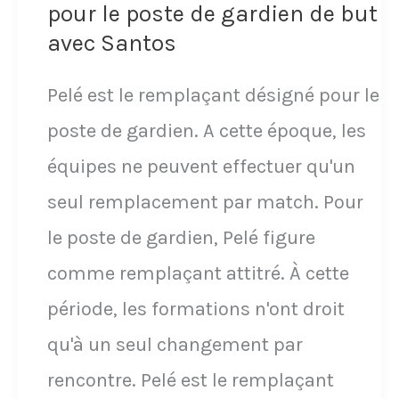
une
pour le poste de gardien de but
action
avec Santos
de
Pelé est le remplaçant désigné pour le
but
poste de gardien. A cette époque, les
sur
équipes ne peuvent effectuer qu'un
un
seul remplacement par match. Pour
4
le poste de gardien, Pelé figure
contre
comme remplaçant attitré. À cette
1
période, les formations n'ont droit
avec
qu'à un seul changement par
le
rencontre. Pelé est le remplaçant
PSG