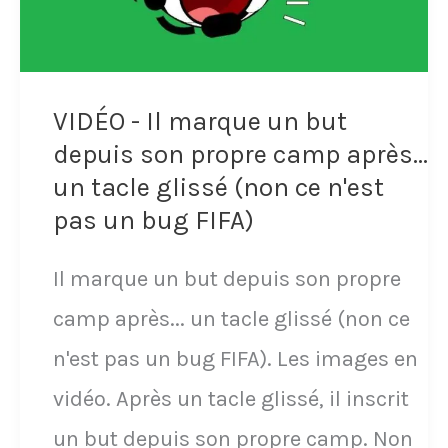
contre
Metz
le
VIDÉO - Il marque un but
18
depuis son propre camp après...
avril
un tacle glissé (non ce n'est
pas un bug FIFA)
1986
en
Il marque un but depuis son propre
championnat.
camp après... un tacle glissé (non ce
Le
n'est pas un bug FIFA). Les images en
joueur
vidéo. Après un tacle glissé, il inscrit
remplace
un but depuis son propre camp. Non