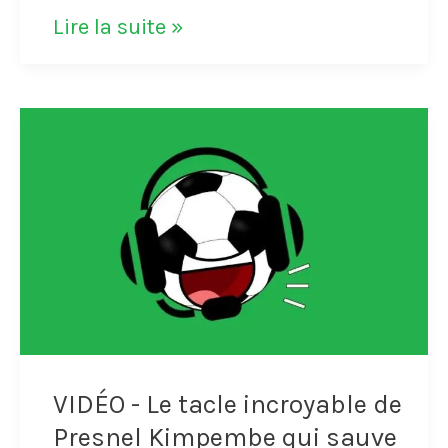
VIDÉO
Lire la suite »
-
La
combinaison
et
le
but
du
joueur
néerlandais
VIDÉO - Le tacle incroyable de
Weghorst
Presnel Kimpembe qui sauve