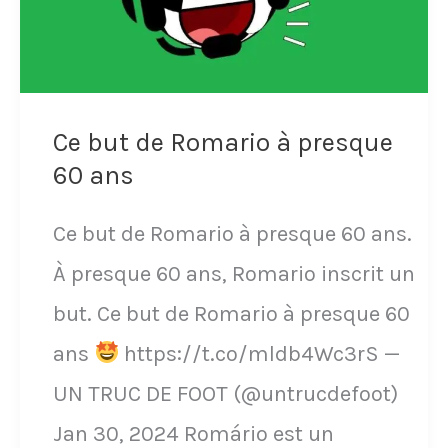
match
en
aller
Ligue
(2-
des
0),
Ce but de Romario à presque
Champions
Bordeaux
60 ans
le
renverse
5
Ce but de Romario à presque 60 ans.
le
avril
À presque 60 ans, Romario inscrit un
Milan
2011
but. Ce but de Romario à presque 60
AC
ans
https://t.co/mldb4Wc3rS —
le
UN TRUC DE FOOT (@untrucdefoot)
19
Jan 30, 2024 Romário est un
mai