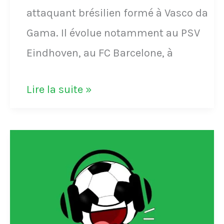
attaquant brésilien formé à Vasco da
1996
Gama. Il évolue notamment au PSV
lors
Eindhoven, au FC Barcelone, à
du
quart
Ce
Lire la suite »
de
but
finale
de
retour
Romario
de
à
la
presque
Coupe
60
de