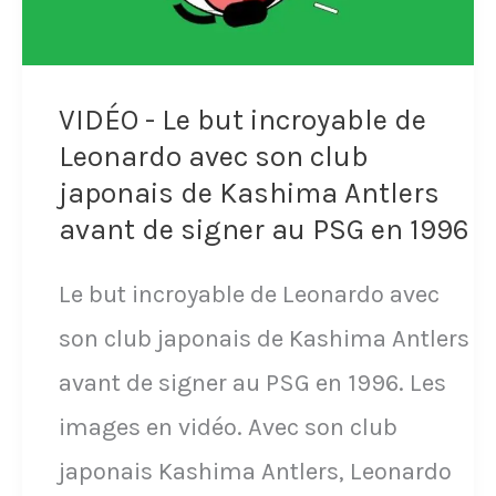
ans
l'UEFA.
Un
VIDÉO - Le but incroyable de
match
Leonardo avec son club
incroyable
japonais de Kashima Antlers
commenté
avant de signer au PSG en 1996
par
Le but incroyable de Leonardo avec
Michel
son club japonais de Kashima Antlers
Platini
avant de signer au PSG en 1996. Les
qui
images en vidéo. Avec son club
voit
japonais Kashima Antlers, Leonardo
tout