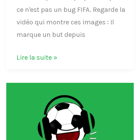
Joël
ce n'est pas un bug FIFA. Regarde la
Bats,
vidéo qui montre ces images : Il
blessé,
marque un but depuis
à
la
VIDÉO
Lire la suite »
mi-
-
temps
Il
et
marque
encaisse
un
deux
but
buts
depuis