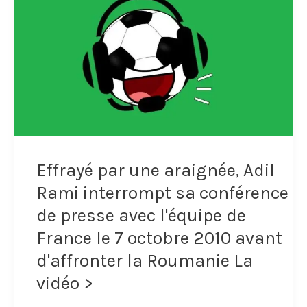
plaisante
sur
les
prénoms
des
joueurs
Effrayé par une araignée, Adil
lors
Rami interrompt sa conférence
de
de presse avec l'équipe de
France le 7 octobre 2010 avant
l'annonce
d'affronter la Roumanie La
de
vidéo >
sa