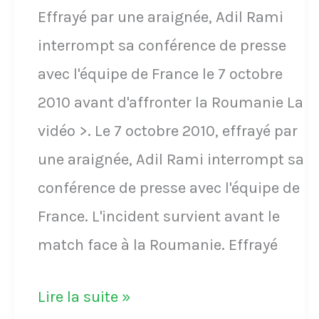
première
Effrayé par une araignée, Adil Rami
liste
interrompt sa conférence de presse
en
avec l'équipe de France le 7 octobre
tant
2010 avant d'affronter la Roumanie La
que
vidéo >. Le 7 octobre 2010, effrayé par
sélectionneur
une araignée, Adil Rami interrompt sa
de
conférence de presse avec l'équipe de
l'équipe
France. L'incident survient avant le
de
match face à la Roumanie. Effrayé
France
Effrayé
Lire la suite »
le