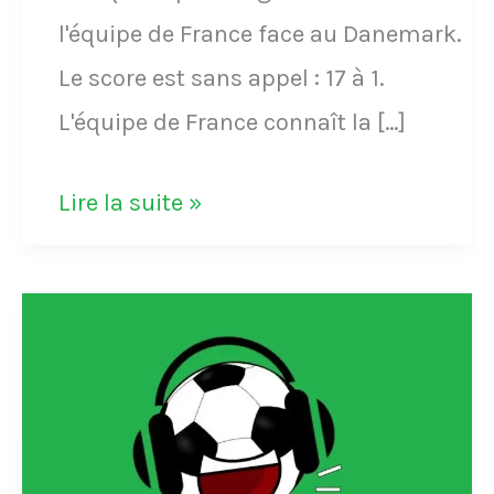
l'équipe de France face au Danemark.
Le score est sans appel : 17 à 1.
L'équipe de France connaît la […]
La
Lire la suite »
plus
large
défaite
de
l'histoire
de