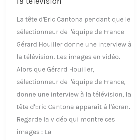
la télévision
équipe
de
La tête d'Eric Cantona pendant que le
France
sélectionneur de l'équipe de France
depuis
Gérard Houiller donne une interview à
2012,
la télévision. Les images en vidéo.
avant
Alors que Gérard Houiller,
de
sélectionneur de l'équipe de France,
s’envoler
donne une interview à la télévision, la
pour
tête d'Eric Cantona apparaît à l'écran.
la
Regarde la vidéo qui montre ces
Coupe
images : La