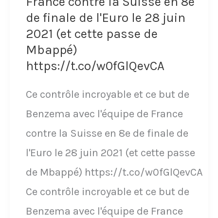
France contre la Suisse en 8e
de finale de l'Euro le 28 juin
La
2021 (et cette passe de
légende
Mbappé)
du
https://t.co/w0fGlQevCA
Stade
Ce contrôle incroyable et ce but de
de
Benzema avec l'équipe de France
Reims
contre la Suisse en 8e de finale de
s'embrouille
l'Euro le 28 juin 2021 (et cette passe
avec
de Mbappé) https://t.co/w0fGlQevCA
le
Ce contrôle incroyable et ce but de
sélectionneur
Benzema avec l'équipe de France
Georges