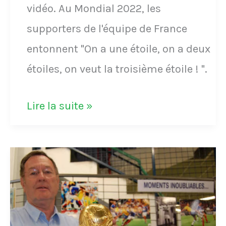
vidéo. Au Mondial 2022, les
supporters de l'équipe de France
entonnent "On a une étoile, on a deux
étoiles, on veut la troisième étoile ! ".
VIDÉO
Lire la suite »
-
"On
a
une
étoile,