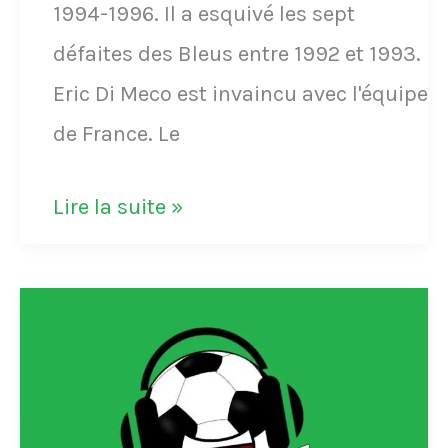
1994-1996. Il a esquivé les sept
défaites des Bleus entre 1992 et 1993.
Eric Di Meco est invaincu avec l'équipe
de France. Le
Éric
Lire la suite »
Di
Meco
est
invaincu
avec
l'équipe