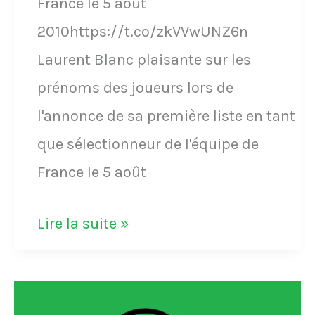
de
France le 5 août
l'Euro
2010https://t.co/zkVVwUNZ6n
le
Laurent Blanc plaisante sur les
28
prénoms des joueurs lors de
juin
l'annonce de sa première liste en tant
2021
que sélectionneur de l'équipe de
(et
France le 5 août
cette
VIDÉO
Lire la suite »
passe
-
de
Laurent
Mbappé)
Blanc
https://t.co/w0fGlQevCA