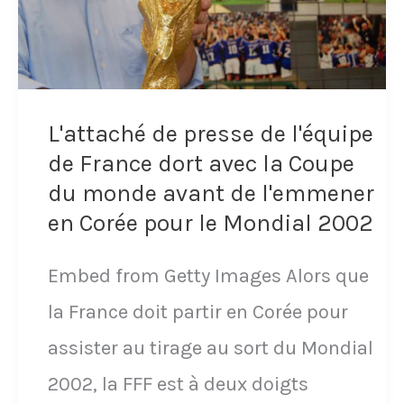
on
a
deux
étoiles,
L'attaché de presse de l'équipe
on
de France dort avec la Coupe
veut
du monde avant de l'emmener
la
en Corée pour le Mondial 2002
troisième
Embed from Getty Images Alors que
étoile
la France doit partir en Corée pour
!
assister au tirage au sort du Mondial
"
2002, la FFF est à deux doigts
Le