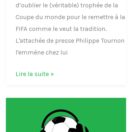
d’oublier le (véritable) trophée de la
chant
Coupe du monde pour le remettre à la
des
FIFA comme le veut la tradition.
supporters
L'attachée de presse Philippe Tournon
de
l'emmène chez lui
l'équipe
de
L'attaché
Lire la suite »
France
de
au
presse
Mondial
de
2022
l'équipe