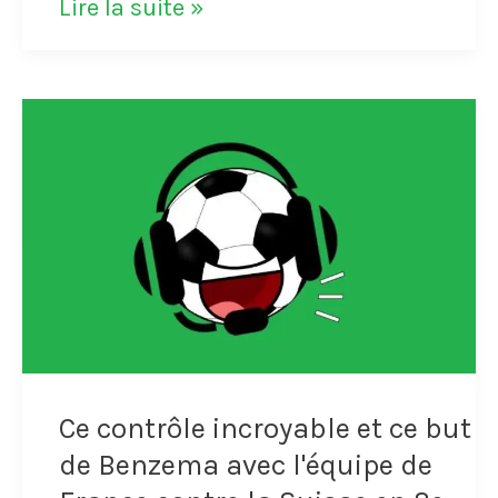
En
Lire la suite »
octobre
1963,
Raymond
Kopa
refuse
de
jouer
avec
l'équipe
Ce contrôle incroyable et ce but
de
de Benzema avec l'équipe de
France.