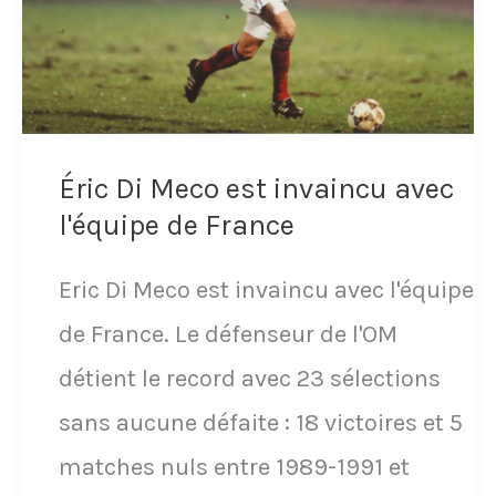
le
plus
rapide
de
Éric Di Meco est invaincu avec
l'équipe
l'équipe de France
de
Eric Di Meco est invaincu avec l'équipe
France
de France. Le défenseur de l'OM
en
détient le record avec 23 sélections
Coupe
sans aucune défaite : 18 victoires et 5
du
matches nuls entre 1989-1991 et
monde