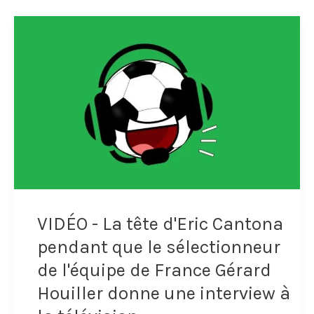
L'émouvante
lettre
de
Didier
Deschamps
à
Guy
Stéphan,
VIDÉO - La tête d'Eric Cantona
son
pendant que le sélectionneur
adjoint
de l'équipe de France Gérard
Houiller donne une interview à
en