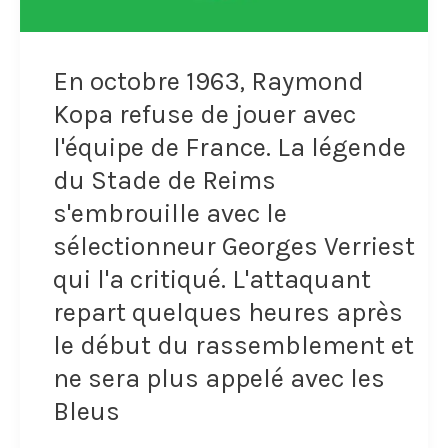
voulu
raconter
En octobre 1963, Raymond
une
Kopa refuse de jouer avec
blague
l'équipe de France. La légende
du Stade de Reims
aux
s'embrouille avec le
joueurs
sélectionneur Georges Verriest
de
qui l'a critiqué. L'attaquant
l'équipe
repart quelques heures après
de
le début du rassemblement et
ne sera plus appelé avec les
France
Bleus