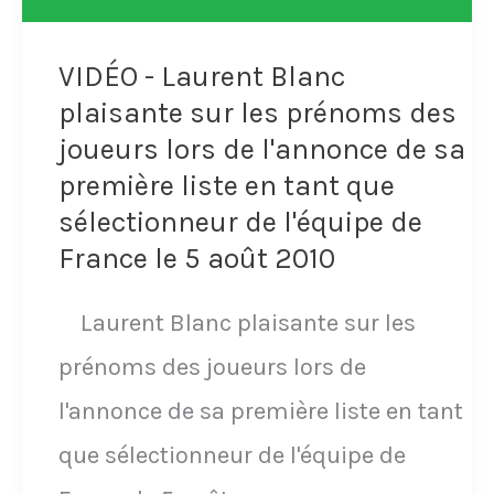
avec
du
l'équipe
rassemblement
VIDÉO - Laurent Blanc
de
plaisante sur les prénoms des
et
France
joueurs lors de l'annonce de sa
ne
première liste en tant que
contre
sera
sélectionneur de l'équipe de
la
plus
France le 5 août 2010
Suisse
appelé
en
Laurent Blanc plaisante sur les
avec
8e
prénoms des joueurs lors de
les
de
l'annonce de sa première liste en tant
Bleus
finale
que sélectionneur de l'équipe de