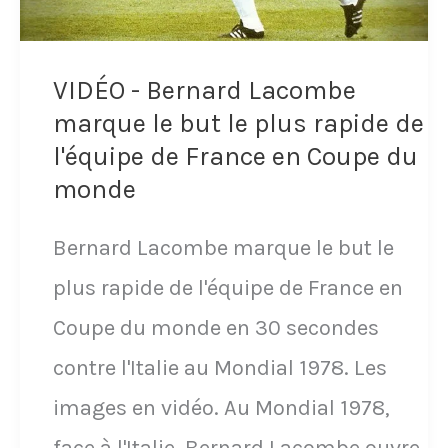
l’équipe
de
VIDÉO - Bernard Lacombe
France
marque le but le plus rapide de
avant
l'équipe de France en Coupe du
les
monde
JO
Bernard Lacombe marque le but le
2024
plus rapide de l'équipe de France en
Coupe du monde en 30 secondes
contre l'Italie au Mondial 1978. Les
images en vidéo. Au Mondial 1978,
face à l'Italie, Bernard Lacombe ouvre