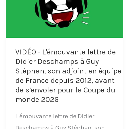
de
France
dort
avec
la
VIDÉO - L'émouvante lettre de
Coupe
Didier Deschamps à Guy
du
Stéphan, son adjoint en équipe
de France depuis 2012, avant
monde
de s’envoler pour la Coupe du
avant
monde 2026
de
l'emmener
L'émouvante lettre de Didier
en
Deschamps à Guy Stéphan, son