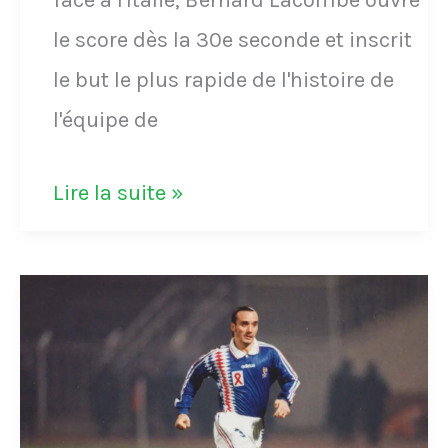
le score dès la 30e seconde et inscrit
le but le plus rapide de l'histoire de
l'équipe de
VIDÉO
Lire la suite »
-
Bernard
Lacombe
marque
le
but